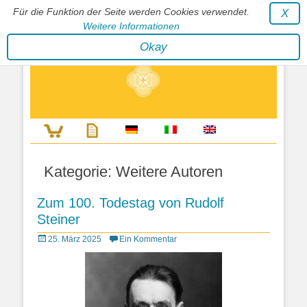
Für die Funktion der Seite werden Cookies verwendet.
X
Weitere Informationen
Stephan Wunderlich Verlag
Okay
Literatur zur Förderung der Gestaltfähigkeit des Lebens
Kategorie:
Weitere Autoren
Zum 100. Todestag von Rudolf
Steiner
Posted
25. März 2025
Ein Kommentar
on