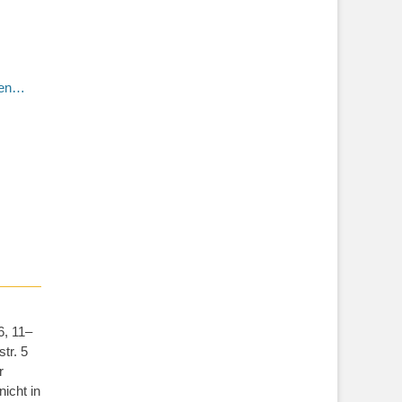
sen…
6, 11–
tr. 5
r
icht in