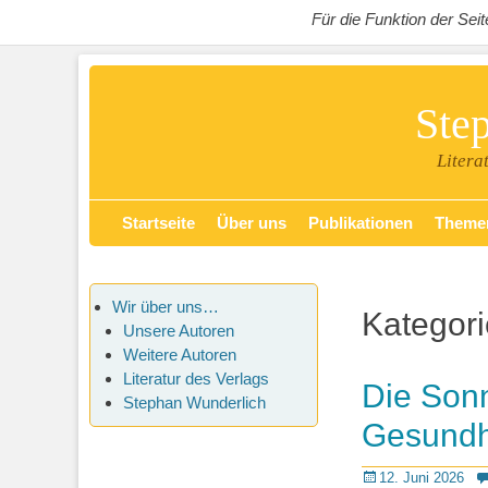
Für die Funktion der Se
Ste
Litera
Zum
Primäres Menü
Startseite
Über uns
Publikationen
Theme
Inhalt
springen
Wir über uns…
Kategori
Unsere Autoren
Weitere Autoren
Literatur des Verlags
Die Sonn
Stephan Wunderlich
Gesundh
Posted
12. Juni 2026