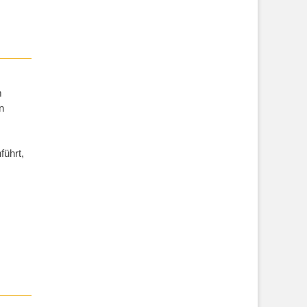
m
n
führt,