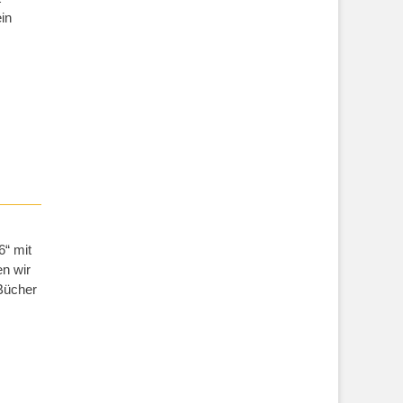
in
6“ mit
en wir
Bücher