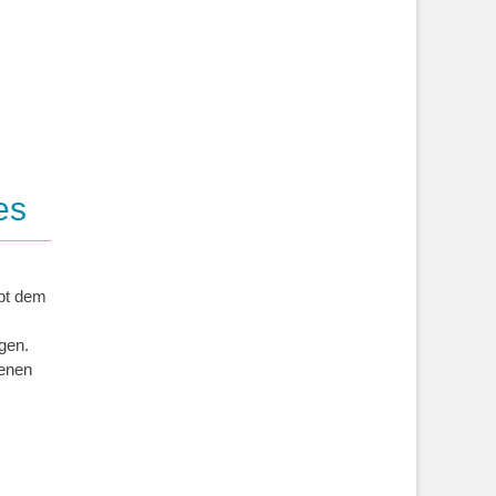
es
ubt dem
gen.
denen