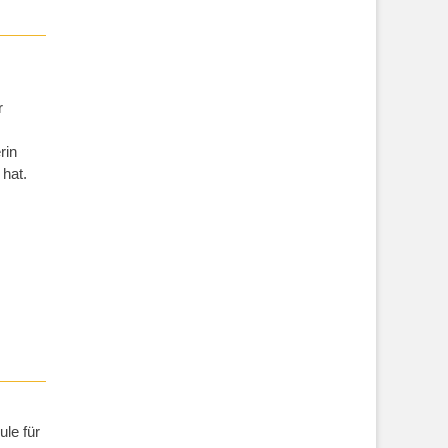
r
rin
 hat.
ule für