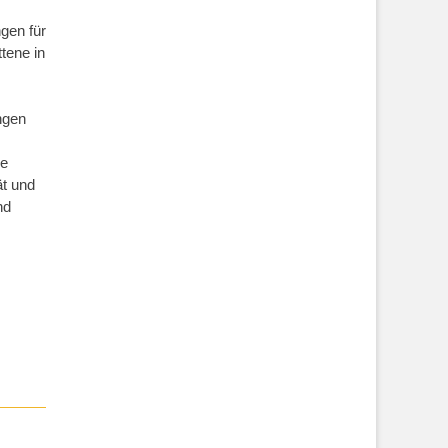
gen für
ttene in
ngen
ie
ät und
nd