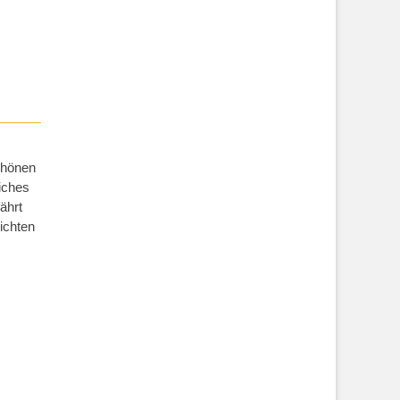
schönen
iches
ährt
ichten