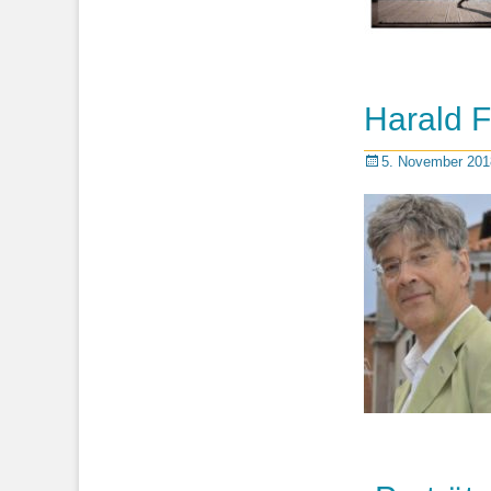
Harald F
Posted
5. November 201
on