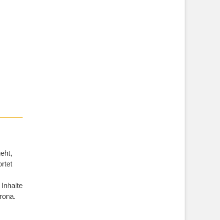
eht,
rtet
Inhalte
rona.