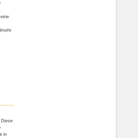
r
seine
elmehr
. Diese
e
e in