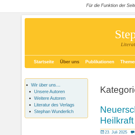
Für die Funktion der Se
Ste
Litera
Zum
Primäres Menü
Startseite
Über uns
Publikationen
Theme
Inhalt
springen
Wir über uns…
Kategor
Unsere Autoren
Weitere Autoren
Literatur des Verlags
Neuersc
Stephan Wunderlich
Heilkraft
Posted
23. Juli 2025