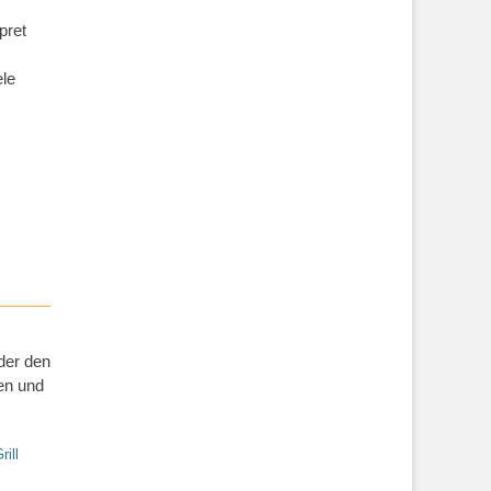
pret
ele
der den
en und
rill