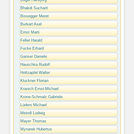
Bögle Hansjörg
Bhakdi Sucharit
Bissegger Meret
Burkart Axel
Ernst Marti
Feller Harald
Fucke Erhard
Ganser Daniele
Hauschka Rudolf
Holtzapfel Walter
Kluckner Florian
Kranich Ernst-Michael
Krone-Schmalz Gabriele
Lüders Michael
Meindl Ludwig
Mayer Thomas
Mynarek Hubertus