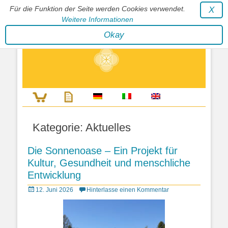
Für die Funktion der Seite werden Cookies verwendet.
X
Weitere Informationen
Stephan Wunderlich Verlag
Okay
Literatur zur Förderung der Gestaltfähigkeit des Lebens
Kategorie:
Aktuelles
Die Sonnenoase – Ein Projekt für
Kultur, Gesundheit und menschliche
Entwicklung
Posted
12. Juni 2026
Hinterlasse einen Kommentar
on