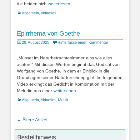
die beiden sich
weiterlesen…
Kategorien
Allgemein
,
Aktuelles
Epirrhema von Goethe
Posted
28. August 2025
Hinterlasse einen Kommentar
on
„Müsset im Naturbetrachtenimmer eins wie alles
achten.“ Mit diesen Worten beginnt das Gedicht von
Wolfgang von Goethe, in dem er Einblick in die
Grundlagen seiner Naturforschung gibt. Im folgenden
Video erklingt das Gedicht in Kombination mit der
Melodie aus einer
weiterlesen…
Kategorien
Allgemein
,
Aktuelles
,
Musik
Artikel-
←
Ältere Artikel
Navigation
Bestellhinweis