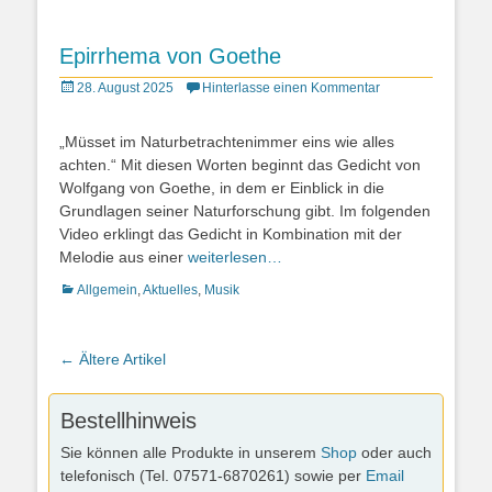
Epirrhema von Goethe
Posted
28. August 2025
Hinterlasse einen Kommentar
on
„Müsset im Naturbetrachtenimmer eins wie alles
achten.“ Mit diesen Worten beginnt das Gedicht von
Wolfgang von Goethe, in dem er Einblick in die
Grundlagen seiner Naturforschung gibt. Im folgenden
Video erklingt das Gedicht in Kombination mit der
Melodie aus einer
weiterlesen…
Kategorien
Allgemein
,
Aktuelles
,
Musik
Artikel-
←
Ältere Artikel
Navigation
Bestellhinweis
Sie können alle Produkte in unserem
Shop
oder auch
telefonisch (Tel. 07571-6870261) sowie per
Email