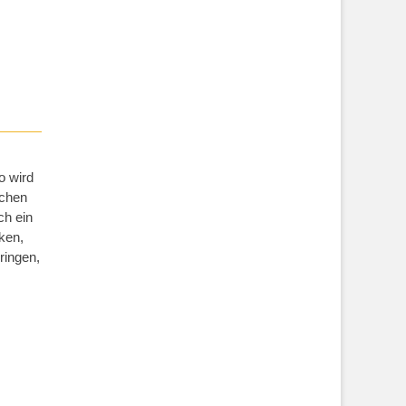
o wird
schen
ch ein
ken,
ringen,