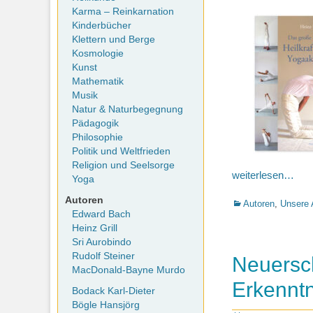
on
Karma – Reinkarnation
Kinderbücher
Klettern und Berge
Kosmologie
Kunst
Mathematik
Musik
Natur & Naturbegegnung
Pädagogik
Philosophie
Politik und Weltfrieden
Religion und Seelsorge
weiterlesen…
Yoga
Autoren
Kategorien
Autoren
,
Unsere 
Edward Bach
Heinz Grill
Sri Aurobindo
Rudolf Steiner
Neuersch
MacDonald-Bayne Murdo
Erkennt
Bodack Karl-Dieter
Bögle Hansjörg