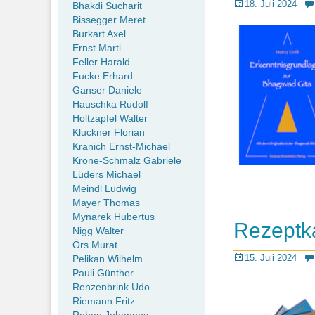
Posted
18. Juli 2024
Bhakdi Sucharit
on
Bissegger Meret
Burkart Axel
Ernst Marti
Feller Harald
Fucke Erhard
Ganser Daniele
Hauschka Rudolf
Holtzapfel Walter
Kluckner Florian
Kranich Ernst-Michael
Krone-Schmalz Gabriele
Lüders Michael
Meindl Ludwig
Mayer Thomas
Mynarek Hubertus
Rezeptka
Nigg Walter
Örs Murat
Posted
15. Juli 2024
Pelikan Wilhelm
on
Pauli Günther
Renzenbrink Udo
Riemann Fritz