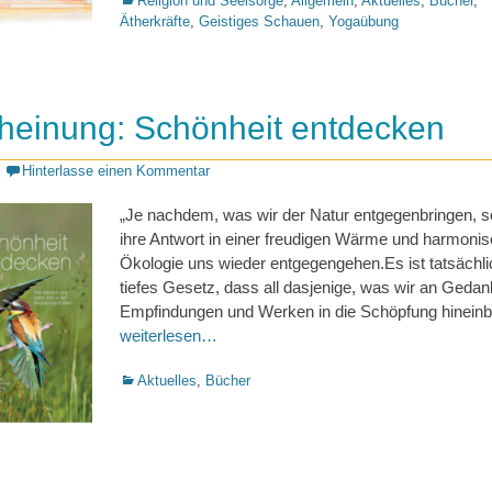
Religion und Seelsorge
,
Allgemein
,
Aktuelles
,
Bücher
,
Ätherkräfte
,
Geistiges Schauen
,
Yogaübung
heinung: Schönheit entdecken
Hinterlasse einen Kommentar
„Je nachdem, was wir der Natur entgegenbringen, s
ihre Antwort in einer freudigen Wärme und harmoni
Ökologie uns wieder entgegengehen.Es ist tatsächli
tiefes Gesetz, dass all dasjenige, was wir an Gedan
Empfindungen und Werken in die Schöpfung hineinb
weiterlesen…
Kategorien
Aktuelles
,
Bücher