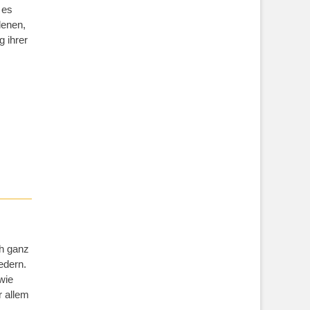
 es
denen,
g ihrer
ch ganz
edern.
wie
r allem