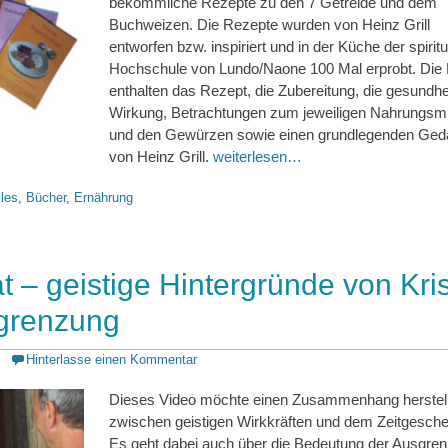
bekömmliche Rezepte zu den 7 Getreide und dem
Buchweizen. Die Rezepte wurden von Heinz Grill
entworfen bzw. inspiriert und in der Küche der spiritu
Hochschule von Lundo/Naone 100 Mal erprobt. Die 
enthalten das Rezept, die Zubereitung, die gesundhei
Wirkung, Betrachtungen zum jeweiligen Nahrungsmi
und den Gewürzen sowie einen grundlegenden Ge
von Heinz Grill.
weiterlesen…
les
,
Bücher
,
Ernährung
t – geistige Hintergründe von Kri
grenzung
Hinterlasse einen Kommentar
Dieses Video möchte einen Zusammenhang herstel
zwischen geistigen Wirkkräften und dem Zeitgesch
Es geht dabei auch über die Bedeutung der Ausgre