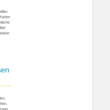
ellen
Karten
tliche
ttel
danken
sen
len,
ehen.
nzung