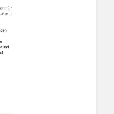
gen für
ttene in
ngen
ie
ät und
nd