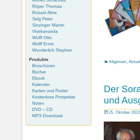
Rohen Johannes
Röper Thomas
Roüast Aline
Selg Peter
Sinzinger Martin
Vivekananda
Wolff Otto
Wolff Ernst
Wunderlich Stephan
Produkte
Kategorien
Allgemein
,
Aktuel
Broschüren
Bücher
Ebook
Kalender
Der Sora
Karten und Poster
Kostenlose Prospekte
und Aus
Noten
DVD – CD
Posted
25. Oktober 2022
MP3-Download
on