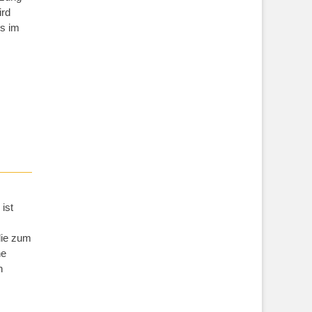
ird
us im
 ist
die zum
he
n