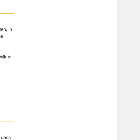
en, in
ne
ilk in
, dass