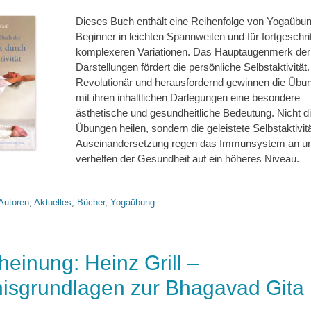
Dieses Buch enthält eine Reihenfolge von Yogaübun
Beginner in leichten Spannweiten und für fortgeschri
komplexeren Variationen. Das Hauptaugenmerk der
Darstellungen fördert die persönliche Selbstaktivität.
Revolutionär und herausfordernd gewinnen die Übu
mit ihren inhaltlichen Darlegungen eine besondere
ästhetische und gesundheitliche Bedeutung. Nicht d
Übungen heilen, sondern die geleistete Selbstaktivit
Auseinandersetzung regen das Immunsystem an u
verhelfen der Gesundheit auf ein höheres Niveau.
Autoren
,
Aktuelles
,
Bücher
,
Yogaübung
einung: Heinz Grill –
nisgrundlagen zur Bhagavad Gita