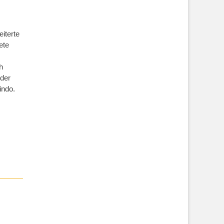
iterte
ete
h
 der
indo.