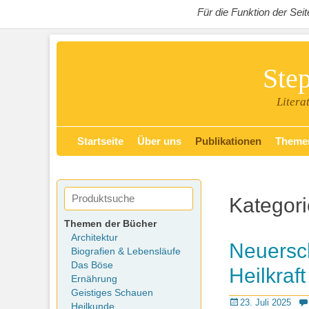
Für die Funktion der Se
Ste
Litera
Zum
Primäres Menü
Startseite
Über uns
Publikationen
Theme
Inhalt
springen
Kategor
Themen der Bücher
Architektur
Neuersc
Biografien & Lebensläufe
Das Böse
Heilkraft
Ernährung
Geistiges Schauen
Posted
23. Juli 2025
Heilkunde