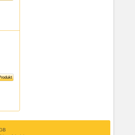
rodukt
GB