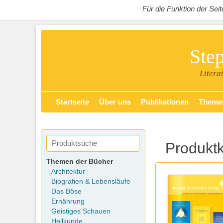
Für die Funktion der Se
Ste
Litera
Zum
Primäres Menü
Startseite
Über uns
Publikationen
Theme
Inhalt
springen
Produkt
Themen der Bücher
Architektur
Biografien & Lebensläufe
Das Böse
Ernährung
Geistiges Schauen
Heilkunde