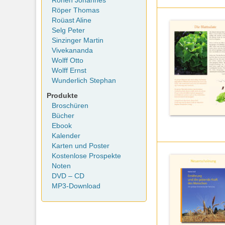
Rohen Johannes
Röper Thomas
Roüast Aline
Selg Peter
Sinzinger Martin
Vivekananda
Wolff Otto
Wolff Ernst
Wunderlich Stephan
Produkte
Broschüren
Bücher
Ebook
Kalender
Karten und Poster
Kostenlose Prospekte
Noten
DVD – CD
MP3-Download