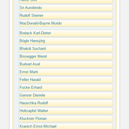
Heinz Grill
Sri Aurobindo
Rudolf Steiner
MacDonald-Bayne Murdo
Bodack Karl-Dieter
Bögle Hansjörg
Bhakdi Sucharit
Bissegger Meret
Burkart Axel
Ernst Marti
Feller Harald
Fucke Erhard
Ganser Daniele
Hauschka Rudolf
Holtzapfel Walter
Kluckner Florian
Kranich Ernst-Michael