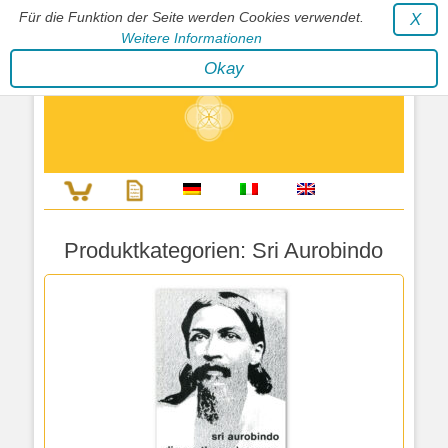
Für die Funktion der Seite werden Cookies verwendet.
X
Weitere Informationen
Stephan Wunderlich Verlag
Okay
Literatur zur Förderung der Gestaltfähigkeit des Lebens
Produktkategorien:
Sri Aurobindo