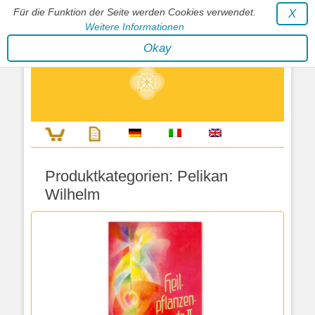
Für die Funktion der Seite werden Cookies verwendet.
X
Weitere Informationen
Stephan Wunderlich Verlag
Okay
Literatur zur Förderung der Gestaltfähigkeit des Lebens
Produktkategorien:
Pelikan
Wilhelm