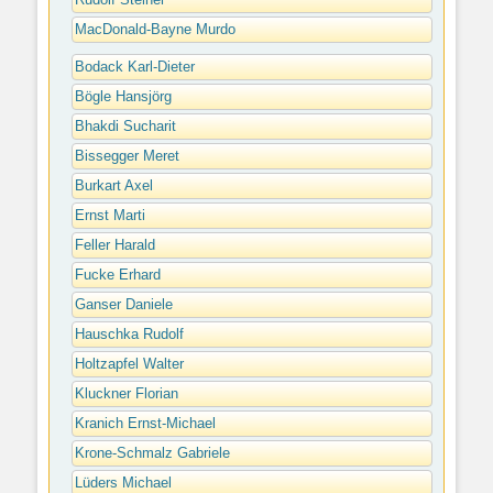
Rudolf Steiner
MacDonald-Bayne Murdo
Bodack Karl-Dieter
Bögle Hansjörg
Bhakdi Sucharit
Bissegger Meret
Burkart Axel
Ernst Marti
Feller Harald
Fucke Erhard
Ganser Daniele
Hauschka Rudolf
Holtzapfel Walter
Kluckner Florian
Kranich Ernst-Michael
Krone-Schmalz Gabriele
Lüders Michael