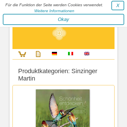
Für die Funktion der Seite werden Cookies verwendet.
X
Weitere Informationen
Stephan Wunderlich Verlag
Okay
Literatur zur Förderung der Gestaltfähigkeit des Lebens
Produktkategorien:
Sinzinger
Martin