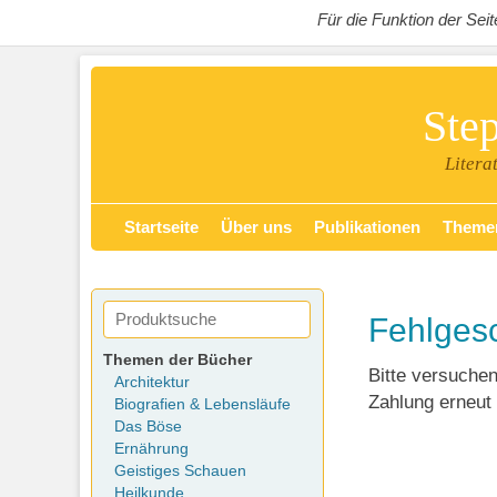
Für die Funktion der Se
Ste
Litera
Zum
Primäres Menü
Startseite
Über uns
Publikationen
Theme
Inhalt
springen
Fehlges
Themen der Bücher
Bitte versuchen
Architektur
Zahlung erneut
Biografien & Lebensläufe
Das Böse
Ernährung
Geistiges Schauen
Heilkunde