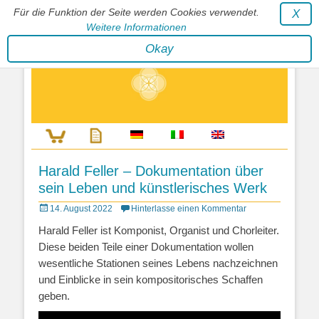
Für die Funktion der Seite werden Cookies verwendet.
X
Weitere Informationen
Stephan Wunderlich Verlag
Okay
Literatur zur Förderung der Gestaltfähigkeit des Lebens
Harald Feller – Dokumentation über
sein Leben und künstlerisches Werk
Posted
14. August 2022
Hinterlasse einen Kommentar
on
Harald Feller ist Komponist, Organist und Chorleiter.
Diese beiden Teile einer Dokumentation wollen
wesentliche Stationen seines Lebens nachzeichnen
und Einblicke in sein kompositorisches Schaffen
geben.