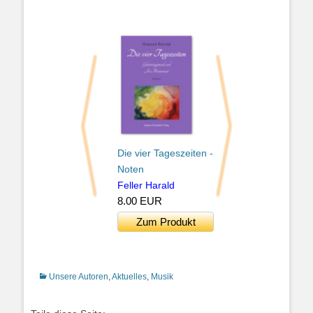
Die vier Tageszeiten -
Der immerwähre
Noten
Seelenkalender -
Feller Harald
Musik CD
8.00 EUR
Feller Harald
12.00 EUR
Zum Produkt
Zum Produkt
Kategorien
Unsere Autoren
,
Aktuelles
,
Musik