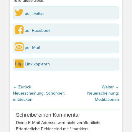
Teile diese Seite:
auf Twitter
auf Facebook
per Mail
Link kopieren
Beitragsnavigation
← Zurück
Weiter →
Vorheriger
Nächster
Neuerscheinung: Schönheit
Neuerscheinung:
Beitrag:
Beitrag:
entdecken
Meditationen
Schreibe einen Kommentar
Deine E-Mail-Adresse wird nicht veröffentlicht.
Erforderliche Felder sind mit
*
markiert