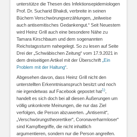
unterstütze die Thesen des Infektionsepidemiologen
Prof. Dr. Sucharid Bhakdi, verbreite in seinen
Büchern Verschwörungserzählungen, „teilweise
auch antisemitisches Gedankengut.“ Seit Neuestem
wird Heinz Grill auch eine besondere Nähe zu
Tamara Kirschbaum und dem sogenannten
Reichstagssturm nahegelegt. So zu lesen auf Seite
Drei der „Schwäbischen Zeitung“ vom 17.9.2021 in
dem dreiseitigen Artikel mit der Überschrift
„Ein
Problem mit der Haltung“
.
Abgesehen davon, dass Heinz Grill nicht den
unterstellten Erkenntnisanspruch besitzt und noch
1)
nie irgendetwas auf Facebook gepostet hat
,
handelt es sich doch bei all diesen Äußerungen um
völlig unkonkrete Meinungen, die nur das Ziel
verfolgen, die Person abzuwerten. „Antisemit“,
„Verschwörungstheorertiker“, Coronaverharmloser“
sind Kampfbegriffe, die nicht inhaltlich
argumentieren, sondern nur die Person angreifen.