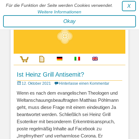
Für die Funktion der Seite werden Cookies verwendet.
X
Weitere Informationen
Stephan Wunderlich Verlag
Okay
Literatur zur Förderung der Gestaltfähigkeit des Lebens
Ist Heinz Grill Antisemit?
Posted
12. Oktober 2021
Hinterlasse einen Kommentar
on
Wenn es nach dem evangelischen Theologen und
Weltanschauungsbeauftragten Matthias Pöhlmann
geht, muss diese Frage mit einem eindeutigen Ja
beantwortet werden. Schließlich sei Heinz Grill
Esoteriker mit besonderem Erkenntnisanspruch,
poste regelmäßig Inhalte auf Facebook zu
„Impfmythen“ und verharmlose Corona. Er