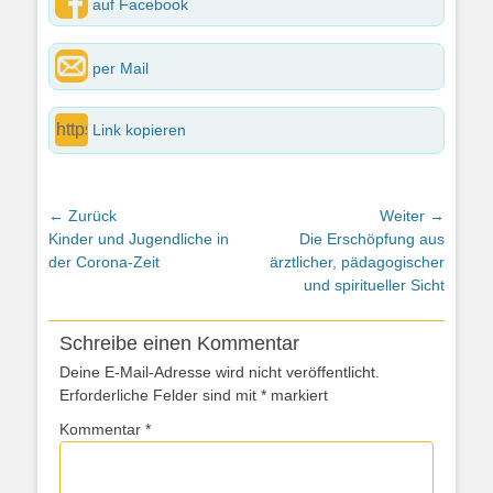
auf Facebook
per Mail
Link kopieren
Beitragsnavigation
← Zurück
Weiter →
Vorheriger
Nächster
Kinder und Jugendliche in
Die Erschöpfung aus
Beitrag:
Beitrag:
der Corona-Zeit
ärztlicher, pädagogischer
und spiritueller Sicht
Schreibe einen Kommentar
Deine E-Mail-Adresse wird nicht veröffentlicht.
Erforderliche Felder sind mit
*
markiert
Kommentar
*