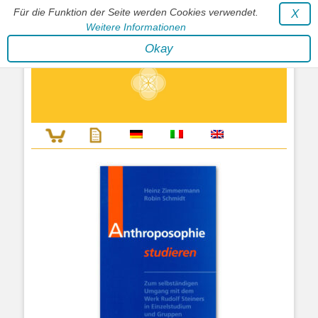
Für die Funktion der Seite werden Cookies verwendet.
X
Weitere Informationen
Stephan Wunderlich Verlag
Okay
Literatur zur Förderung der Gestaltfähigkeit des Lebens