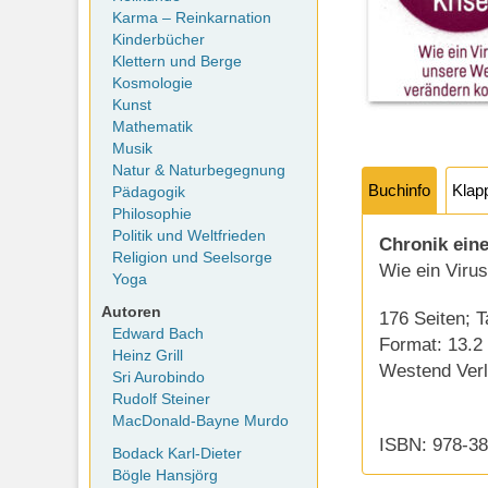
Karma – Reinkarnation
Kinderbücher
Klettern und Berge
Kosmologie
Kunst
Mathematik
Musik
Natur & Naturbegegnung
Buchinfo
Klap
Pädagogik
Philosophie
Politik und Weltfrieden
Chronik ein
Religion und Seelsorge
Wie ein Viru
Yoga
Autoren
176 Seiten; 
Edward Bach
Format: 13.2
Heinz Grill
Westend Verl
Sri Aurobindo
Rudolf Steiner
MacDonald-Bayne Murdo
ISBN: 978-3
Bodack Karl-Dieter
Bögle Hansjörg