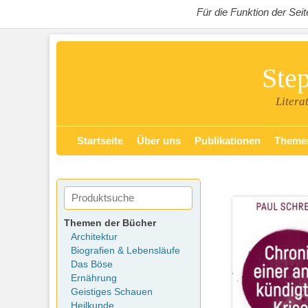
Für die Funktion der Se
Ste
Litera
Zum
Primäres Menü
Startseite
Über uns
Publikationen
Theme
Inhalt
springen
Themen der Bücher
Architektur
Biografien & Lebensläufe
Das Böse
Ernährung
Geistiges Schauen
Heilkunde