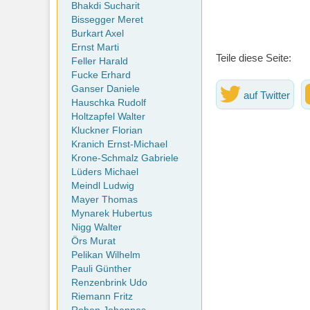
Bhakdi Sucharit
Bissegger Meret
Burkart Axel
Ernst Marti
Teile diese Seite:
Feller Harald
Fucke Erhard
Ganser Daniele
auf Twitter
Hauschka Rudolf
Holtzapfel Walter
Kluckner Florian
Kranich Ernst-Michael
Krone-Schmalz Gabriele
Lüders Michael
Meindl Ludwig
Mayer Thomas
Mynarek Hubertus
Nigg Walter
Örs Murat
Pelikan Wilhelm
Pauli Günther
Renzenbrink Udo
Riemann Fritz