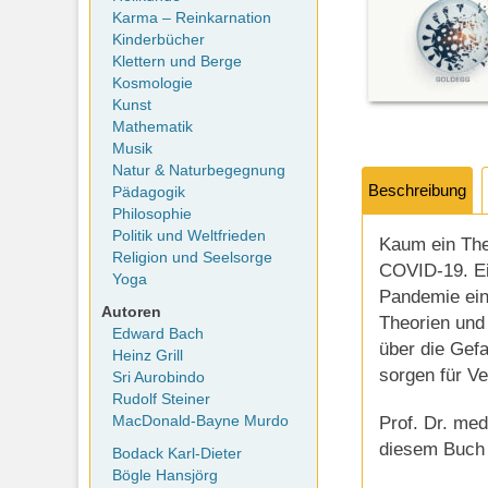
Karma – Reinkarnation
Kinderbücher
Klettern und Berge
Kosmologie
Kunst
Mathematik
Musik
Natur & Naturbegegnung
Beschreibung
Pädagogik
Philosophie
Politik und Weltfrieden
Kaum ein The
Religion und Seelsorge
COVID-19. Ei
Yoga
Pandemie ein
Autoren
Theorien und 
Edward Bach
über die Gef
Heinz Grill
sorgen für V
Sri Aurobindo
Rudolf Steiner
Prof. Dr. med
MacDonald-Bayne Murdo
diesem Buch 
Bodack Karl-Dieter
Bögle Hansjörg