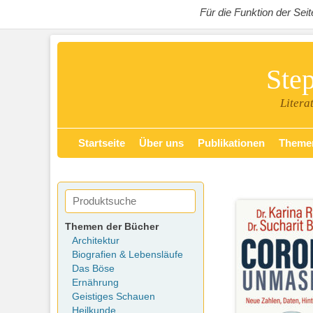
Für die Funktion der Se
Ste
Litera
Zum
Primäres Menü
Startseite
Über uns
Publikationen
Theme
Inhalt
springen
Themen der Bücher
Architektur
Biografien & Lebensläufe
Das Böse
Ernährung
Geistiges Schauen
Heilkunde