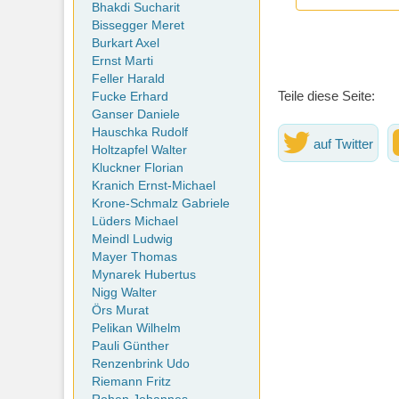
Bhakdi Sucharit
Bissegger Meret
Burkart Axel
Ernst Marti
Feller Harald
Teile diese Seite:
Fucke Erhard
Ganser Daniele
Hauschka Rudolf
auf Twitter
Holtzapfel Walter
Kluckner Florian
Kranich Ernst-Michael
Krone-Schmalz Gabriele
Lüders Michael
Meindl Ludwig
Mayer Thomas
Mynarek Hubertus
Nigg Walter
Örs Murat
Pelikan Wilhelm
Pauli Günther
Renzenbrink Udo
Riemann Fritz