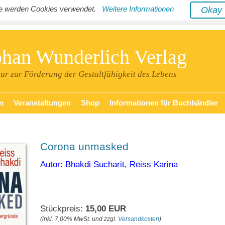
ite werden Cookies verwendet.
Weitere Informationen
Oka
phan Wunderlich Verlag
tur zur Förderung der Gestaltfähigkeit des Lebens
n
Veranstaltungen
Shop
Informationen für Buchhändler
Corona unmasked
Autor: Bhakdi Sucharit, Reiss Karina
Stückpreis:
15,00 EUR
(inkl. 7,00% MwSt. und zzgl.
Versandkosten
)