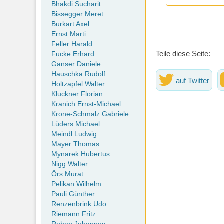
Bhakdi Sucharit
Bissegger Meret
Burkart Axel
Ernst Marti
Feller Harald
Teile diese Seite:
Fucke Erhard
Ganser Daniele
Hauschka Rudolf
auf Twitter
Holtzapfel Walter
Kluckner Florian
Kranich Ernst-Michael
Krone-Schmalz Gabriele
Lüders Michael
Meindl Ludwig
Mayer Thomas
Mynarek Hubertus
Nigg Walter
Örs Murat
Pelikan Wilhelm
Pauli Günther
Renzenbrink Udo
Riemann Fritz