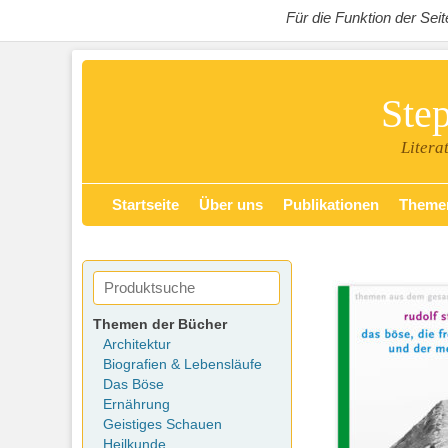
Für die Funktion der Se
Ste
Litera
Zum
Primäres Menü
Startseite
Über uns
Publikationen
Theme
Inhalt
springen
Themen der Bücher
Architektur
Biografien & Lebensläufe
Das Böse
Ernährung
Geistiges Schauen
Heilkunde