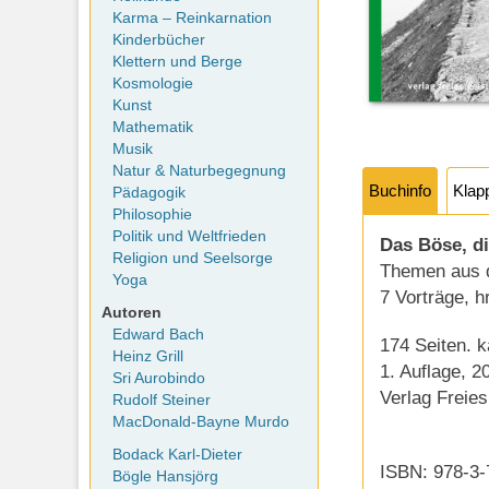
Karma – Reinkarnation
Kinderbücher
Klettern und Berge
Kosmologie
Kunst
Mathematik
Musik
Natur & Naturbegegnung
Buchinfo
Klap
Pädagogik
Philosophie
Politik und Weltfrieden
Das Böse, di
Religion und Seelsorge
Themen aus 
Yoga
7 Vorträge, 
Autoren
Edward Bach
174 Seiten. k
Heinz Grill
1. Auflage, 2
Sri Aurobindo
Verlag Freie
Rudolf Steiner
MacDonald-Bayne Murdo
Bodack Karl-Dieter
ISBN: 978-3-
Bögle Hansjörg