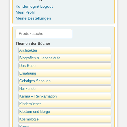
Kundenlogin/ Logout
Mein Profil
Meine Bestellungen
Themen der Bücher
Architektur
Biografien & Lebensläufe
Das Böse
Ernährung
Geistiges Schauen
Heilkunde
Karma – Reinkarnation
Kinderbücher
Klettern und Berge
Kosmologie
Kunst