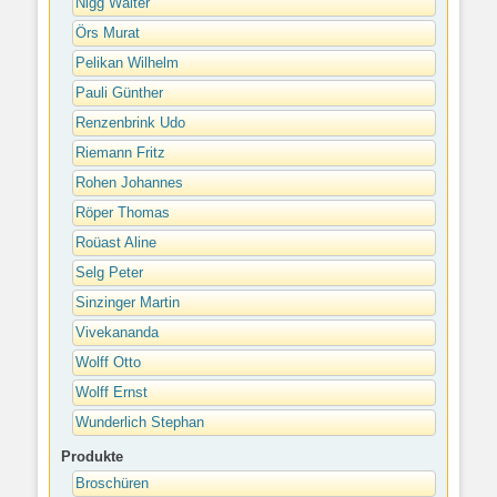
Nigg Walter
Örs Murat
Pelikan Wilhelm
Pauli Günther
Renzenbrink Udo
Riemann Fritz
Rohen Johannes
Röper Thomas
Roüast Aline
Selg Peter
Sinzinger Martin
Vivekananda
Wolff Otto
Wolff Ernst
Wunderlich Stephan
Produkte
Broschüren