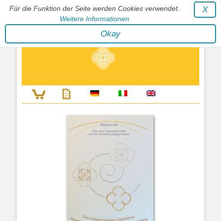
Für die Funktion der Seite werden Cookies verwendet.
X
Weitere Informationen
Stephan Wunderlich Verlag
Okay
Literatur zur Förderung der Gestaltfähigkeit des Lebens