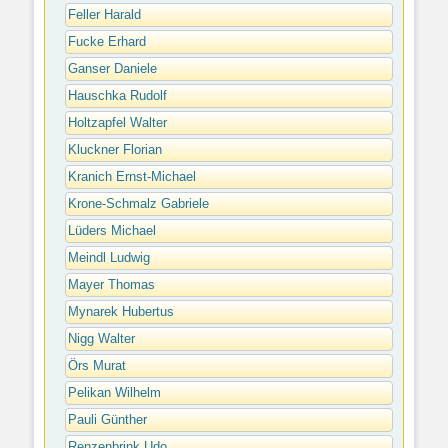
Feller Harald
Fucke Erhard
Ganser Daniele
Hauschka Rudolf
Holtzapfel Walter
Kluckner Florian
Kranich Ernst-Michael
Krone-Schmalz Gabriele
Lüders Michael
Meindl Ludwig
Mayer Thomas
Mynarek Hubertus
Nigg Walter
Örs Murat
Pelikan Wilhelm
Pauli Günther
Renzenbrink Udo