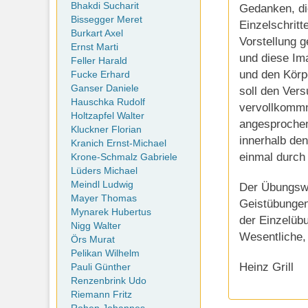
Bhakdi Sucharit
Gedanken, die
Bissegger Meret
Einzelschritt
Burkart Axel
Vorstellung 
Ernst Marti
und diese Ima
Feller Harald
und den Körpe
Fucke Erhard
Ganser Daniele
soll den Vers
Hauschka Rudolf
vervollkommn
Holtzapfel Walter
angesprochen
Kluckner Florian
innerhalb de
Kranich Ernst-Michael
einmal durch
Krone-Schmalz Gabriele
Lüders Michael
Meindl Ludwig
Der Übungswe
Mayer Thomas
Geistübungen,
Mynarek Hubertus
der Einzelüb
Nigg Walter
Wesentliche,
Örs Murat
Pelikan Wilhelm
Heinz Grill
Pauli Günther
Renzenbrink Udo
Riemann Fritz