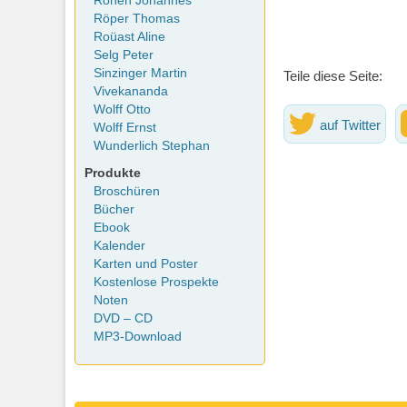
Rohen Johannes
Röper Thomas
Roüast Aline
Selg Peter
Sinzinger Martin
Teile diese Seite:
Vivekananda
Wolff Otto
auf Twitter
Wolff Ernst
Wunderlich Stephan
Produkte
Broschüren
Bücher
Ebook
Kalender
Karten und Poster
Kostenlose Prospekte
Noten
DVD – CD
MP3-Download