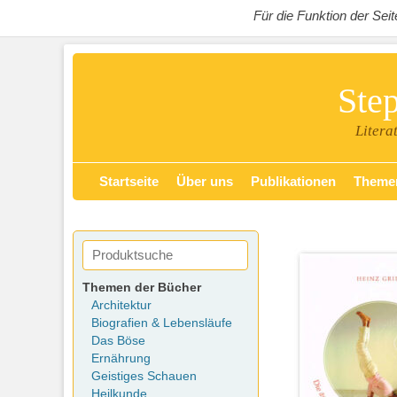
Für die Funktion der Se
Ste
Litera
Zum
Primäres Menü
Startseite
Über uns
Publikationen
Theme
Inhalt
springen
Themen der Bücher
Architektur
Biografien & Lebensläufe
Das Böse
Ernährung
Geistiges Schauen
Heilkunde