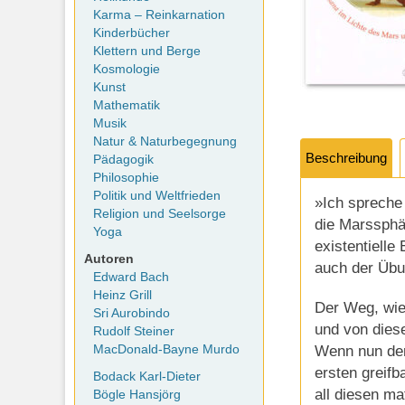
Karma – Reinkarnation
Kinderbücher
Klettern und Berge
Kosmologie
Kunst
Mathematik
Musik
Natur & Naturbegegnung
Beschreibung
Pädagogik
Philosophie
Politik und Weltfrieden
»Ich spreche
Religion und Seelsorge
die Marssphär
Yoga
existentielle
Autoren
auch der Übu
Edward Bach
Heinz Grill
Der Weg, wie
Sri Aurobindo
und von dies
Rudolf Steiner
Wenn nun der
MacDonald-Bayne Murdo
ersten greifb
Bodack Karl-Dieter
all diesen ma
Bögle Hansjörg