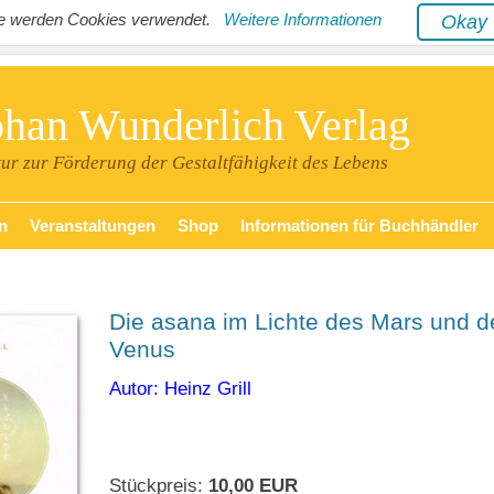
ite werden Cookies verwendet.
Weitere Informationen
Oka
phan Wunderlich Verlag
tur zur Förderung der Gestaltfähigkeit des Lebens
n
Veranstaltungen
Shop
Informationen für Buchhändler
Die asana im Lichte des Mars und d
Venus
Autor: Heinz Grill
Stückpreis:
10,00 EUR