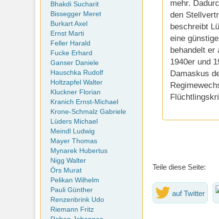
mehr. Dadurc
Bhakdi Sucharit
den Stellvert
Bissegger Meret
Burkart Axel
beschreibt L
Ernst Marti
eine günstig
Feller Harald
behandelt er
Fucke Erhard
1940er und 1
Ganser Daniele
Damaskus der
Hauschka Rudolf
Holtzapfel Walter
Regimewechse
Kluckner Florian
Flüchtlingskr
Kranich Ernst-Michael
Krone-Schmalz Gabriele
Lüders Michael
Meindl Ludwig
Mayer Thomas
Mynarek Hubertus
Nigg Walter
Teile diese Seite:
Örs Murat
Pelikan Wilhelm
Pauli Günther
auf Twitter
Renzenbrink Udo
Riemann Fritz