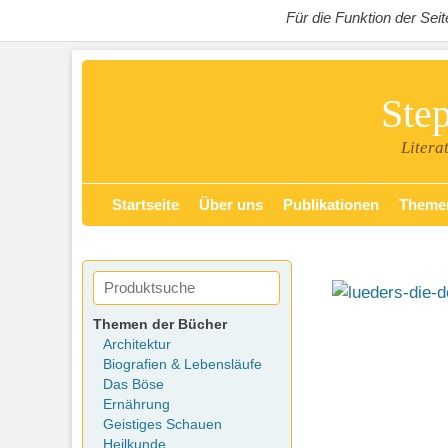
Für die Funktion der Se
Ste
Litera
Zum
Primäres Menü
Startseite
Über uns
Publikationen
Theme
Inhalt
springen
Themen der Bücher
Architektur
Biografien & Lebensläufe
Das Böse
Ernährung
Geistiges Schauen
Heilkunde