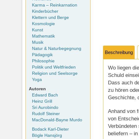
Karma – Reinkarnation
Kinderbücher
Klettern und Berge
Kosmologie
Kunst
Mathematik
Musik
Natur & Naturbegegnung
Beschreibung
Pädagogik
Philosophie
Wo liegen di
Politik und Weltfrieden
Religion und Seelsorge
Schuld einse
Yoga
Dass auch der
Autoren
zu hören oder
Edward Bach
Geschichte, d
Heinz Grill
Sri Aurobindo
Anhand von f
Rudolf Steiner
von Entschei
MacDonald-Bayne Murdo
Verbündeten 
Bodack Karl-Dieter
beliefern – 
Bögle Hansjörg