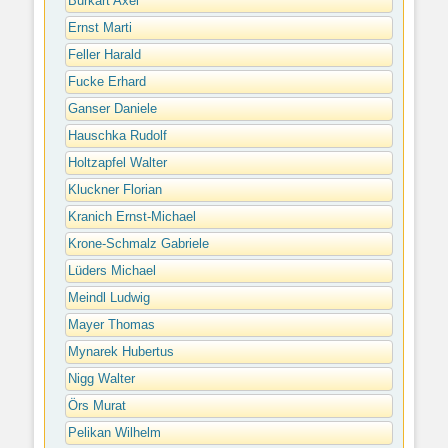
Burkart Axel
Ernst Marti
Feller Harald
Fucke Erhard
Ganser Daniele
Hauschka Rudolf
Holtzapfel Walter
Kluckner Florian
Kranich Ernst-Michael
Krone-Schmalz Gabriele
Lüders Michael
Meindl Ludwig
Mayer Thomas
Mynarek Hubertus
Nigg Walter
Örs Murat
Pelikan Wilhelm