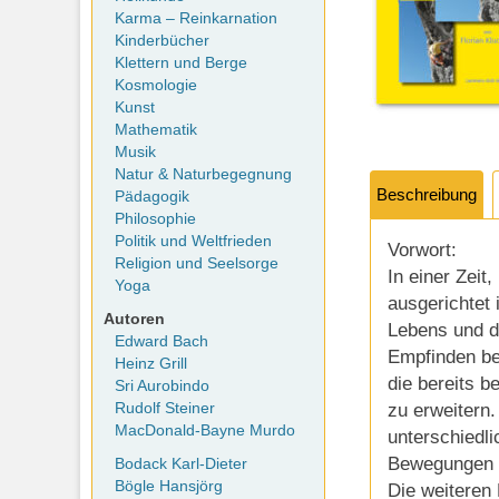
Karma – Reinkarnation
Kinderbücher
Klettern und Berge
Kosmologie
Kunst
Mathematik
Musik
Natur & Naturbegegnung
Beschreibung
Pädagogik
Philosophie
Politik und Weltfrieden
Vorwort:
Religion und Seelsorge
In einer Zeit
Yoga
ausgerichtet 
Autoren
Lebens und de
Edward Bach
Empfinden bet
Heinz Grill
die bereits 
Sri Aurobindo
zu erweitern
Rudolf Steiner
MacDonald-Bayne Murdo
unterschiedl
Bewegungen k
Bodack Karl-Dieter
Bögle Hansjörg
Die weiteren 