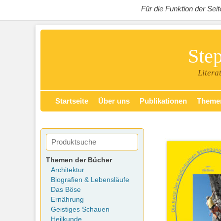
Für die Funktion der Se
Ste
Litera
Zum
Primäres Menü
Startseite
Über uns
Publikationen
Theme
Inhalt
springen
Themen der Bücher
Architektur
Biografien & Lebensläufe
Das Böse
Ernährung
Geistiges Schauen
Heilkunde