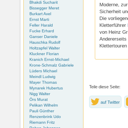
Bhakdi Sucharit
Moderne, zur
Bissegger Meret
Sicherheit u
Burkart Axel
Die vorliege
Ernst Marti
Kletterführer
Feller Harald
Fucke Erhard
von Heinz Gr
Ganser Daniele
Andererseits
Hauschka Rudolf
Klettertoure
Holtzapfel Walter
Kluckner Florian
Kranich Ernst-Michael
Krone-Schmalz Gabriele
Lüders Michael
Meindl Ludwig
Mayer Thomas
Teile diese Seite:
Mynarek Hubertus
Nigg Walter
Örs Murat
auf Twitter
Pelikan Wilhelm
Pauli Günther
Renzenbrink Udo
Riemann Fritz