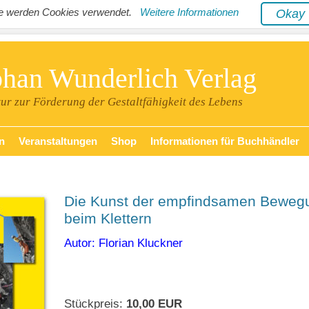
ite werden Cookies verwendet.
Weitere Informationen
Oka
phan Wunderlich Verlag
tur zur Förderung der Gestaltfähigkeit des Lebens
n
Veranstaltungen
Shop
Informationen für Buchhändler
Die Kunst der empfindsamen Beweg
beim Klettern
Autor: Florian Kluckner
Stückpreis:
10,00 EUR