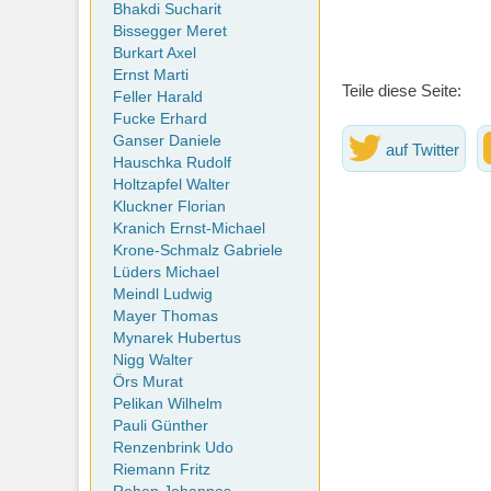
Bhakdi Sucharit
Bissegger Meret
Burkart Axel
Ernst Marti
Teile diese Seite:
Feller Harald
Fucke Erhard
Ganser Daniele
auf Twitter
Hauschka Rudolf
Holtzapfel Walter
Kluckner Florian
Kranich Ernst-Michael
Krone-Schmalz Gabriele
Lüders Michael
Meindl Ludwig
Mayer Thomas
Mynarek Hubertus
Nigg Walter
Örs Murat
Pelikan Wilhelm
Pauli Günther
Renzenbrink Udo
Riemann Fritz