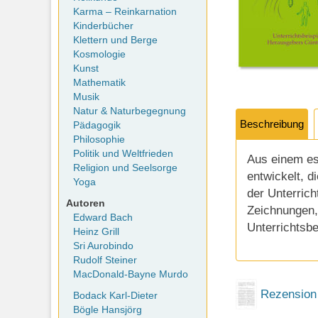
Karma – Reinkarnation
Kinderbücher
Klettern und Berge
Kosmologie
Kunst
Mathematik
Musik
Natur & Naturbegegnung
Beschreibung
Pädagogik
Philosophie
Politik und Weltfrieden
Aus einem es
Religion und Seelsorge
entwickelt, d
Yoga
der Unterrich
Autoren
Zeichnungen,
Edward Bach
Unterrichtsbe
Heinz Grill
Sri Aurobindo
Rudolf Steiner
MacDonald-Bayne Murdo
Rezension
Bodack Karl-Dieter
Bögle Hansjörg