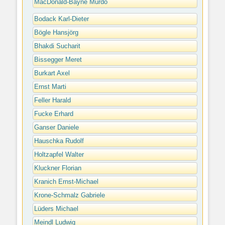
MacDonald-Bayne Murdo
Bodack Karl-Dieter
Bögle Hansjörg
Bhakdi Sucharit
Bissegger Meret
Burkart Axel
Ernst Marti
Feller Harald
Fucke Erhard
Ganser Daniele
Hauschka Rudolf
Holtzapfel Walter
Kluckner Florian
Kranich Ernst-Michael
Krone-Schmalz Gabriele
Lüders Michael
Meindl Ludwig