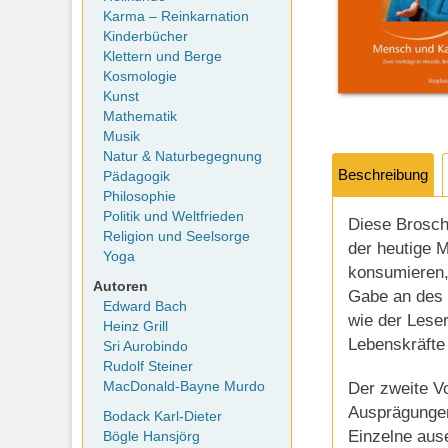
Karma – Reinkarnation
Kinderbücher
Klettern und Berge
Kosmologie
Kunst
Mathematik
Musik
Natur & Naturbegegnung
Beschreibung
Pädagogik
Philosophie
Politik und Weltfrieden
Diese Broschü
Religion und Seelsorge
der heutige M
Yoga
konsumieren,
Autoren
Gabe an des 
Edward Bach
wie der Leser
Heinz Grill
Lebenskräfte 
Sri Aurobindo
Rudolf Steiner
Der zweite V
MacDonald-Bayne Murdo
Ausprägungen
Bodack Karl-Dieter
Einzelne aus
Bögle Hansjörg