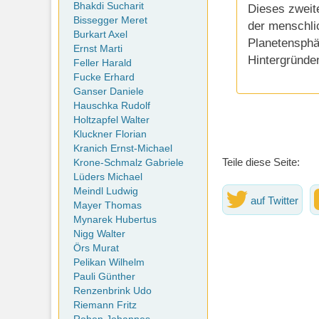
Bhakdi Sucharit
Dieses zweit
Bissegger Meret
der menschli
Burkart Axel
Planetensphä
Ernst Marti
Hintergründe
Feller Harald
Fucke Erhard
Ganser Daniele
Hauschka Rudolf
Holtzapfel Walter
Kluckner Florian
Kranich Ernst-Michael
Teile diese Seite:
Krone-Schmalz Gabriele
Lüders Michael
Meindl Ludwig
auf Twitter
Mayer Thomas
Mynarek Hubertus
Nigg Walter
Örs Murat
Pelikan Wilhelm
Pauli Günther
Renzenbrink Udo
Riemann Fritz