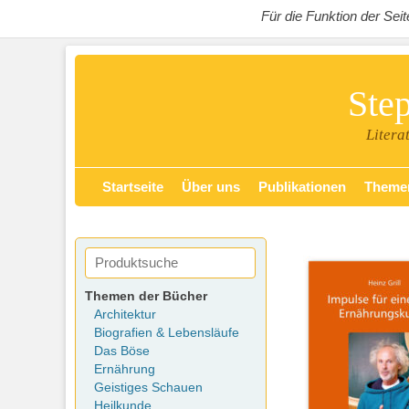
Für die Funktion der Se
Ste
Litera
Zum
Primäres Menü
Startseite
Über uns
Publikationen
Theme
Inhalt
springen
Themen der Bücher
Architektur
Biografien & Lebensläufe
Das Böse
Ernährung
Geistiges Schauen
Heilkunde