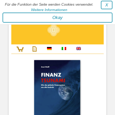
Für die Funktion der Seite werden Cookies verwendet.
X
Weitere Informationen
Stephan Wunderlich Verlag
Okay
Literatur zur Förderung der Gestaltfähigkeit des Lebens