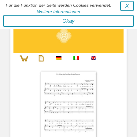
Für die Funktion der Seite werden Cookies verwendet.
X
Weitere Informationen
Stephan Wunderlich Verlag
Okay
Literatur zur Förderung der Gestaltfähigkeit des Lebens