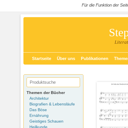
Für die Funktion der Se
Ste
Litera
Zum
Primäres Menü
Startseite
Über uns
Publikationen
Theme
Inhalt
springen
Themen der Bücher
Architektur
Biografien & Lebensläufe
Das Böse
Ernährung
Geistiges Schauen
Heilkunde