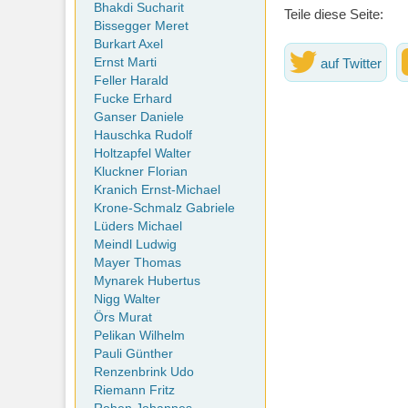
Bhakdi Sucharit
Teile diese Seite:
Bissegger Meret
Burkart Axel
auf Twitter
Ernst Marti
Feller Harald
Fucke Erhard
Ganser Daniele
Hauschka Rudolf
Holtzapfel Walter
Kluckner Florian
Kranich Ernst-Michael
Krone-Schmalz Gabriele
Lüders Michael
Meindl Ludwig
Mayer Thomas
Mynarek Hubertus
Nigg Walter
Örs Murat
Pelikan Wilhelm
Pauli Günther
Renzenbrink Udo
Riemann Fritz