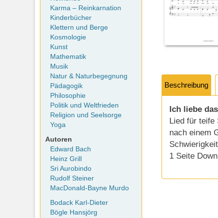
Karma – Reinkarnation
Kinderbücher
Klettern und Berge
Kosmologie
Kunst
Mathematik
Musik
Natur & Naturbegegnung
Beschreibung
Pädagogik
Philosophie
Politik und Weltfrieden
Ich liebe d
Religion und Seelsorge
Lied für teif
Yoga
nach einem G
Autoren
Schwierigkeit
Edward Bach
1 Seite Down
Heinz Grill
Sri Aurobindo
Rudolf Steiner
MacDonald-Bayne Murdo
Bodack Karl-Dieter
Bögle Hansjörg