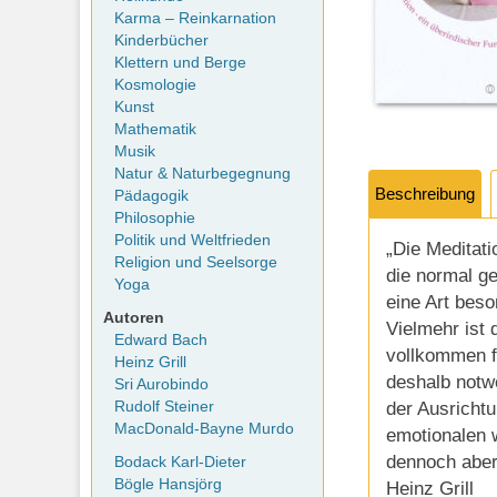
Karma – Reinkarnation
Kinderbücher
Klettern und Berge
Kosmologie
Kunst
Mathematik
Musik
Natur & Naturbegegnung
Beschreibung
Pädagogik
Philosophie
Politik und Weltfrieden
„Die Meditati
Religion und Seelsorge
die normal ge
Yoga
eine Art beso
Autoren
Vielmehr ist 
Edward Bach
vollkommen fr
Heinz Grill
deshalb notwe
Sri Aurobindo
der Ausrichtu
Rudolf Steiner
MacDonald-Bayne Murdo
emotionalen 
dennoch aber
Bodack Karl-Dieter
Bögle Hansjörg
Heinz Grill