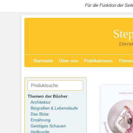
Für die Funktion der Se
Ste
Litera
Zum
Primäres Menü
Startseite
Über uns
Publikationen
Theme
Inhalt
springen
Themen der Bücher
Architektur
Biografien & Lebensläufe
Das Böse
Ernährung
Geistiges Schauen
Heilkunde