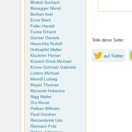
Bhakdi Sucharit
Bissegger Meret
Burkart Axel
Ernst Marti
Feller Harald
Fucke Erhard
Ganser Daniele
Teile diese Seite:
Hauschka Rudolf
Holtzapfel Walter
auf Twitter
Kluckner Florian
Kranich Ernst-Michael
Krone-Schmalz Gabriele
Lüders Michael
Meindl Ludwig
Mayer Thomas
Mynarek Hubertus
Nigg Walter
Örs Murat
Pelikan Wilhelm
Pauli Günther
Renzenbrink Udo
Riemann Fritz