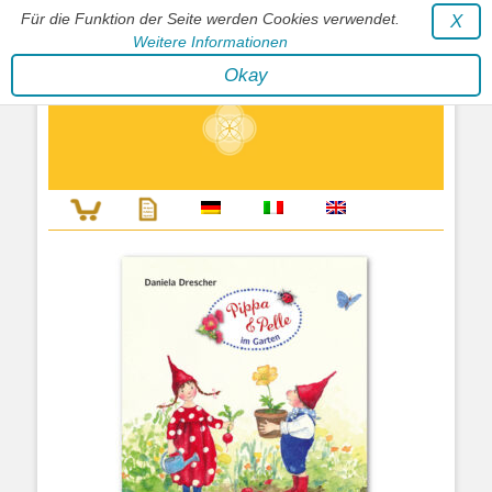
Für die Funktion der Seite werden Cookies verwendet.
X
Weitere Informationen
Stephan Wunderlich Verlag
Okay
Literatur zur Förderung der Gestaltfähigkeit des Lebens