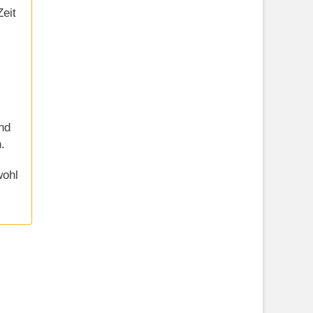
eit
nd
.
wohl