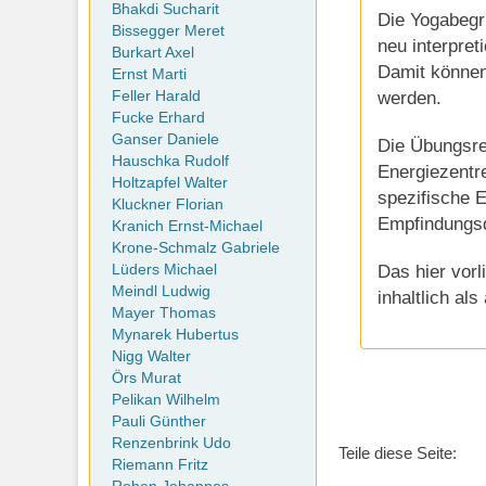
Bhakdi Sucharit
Die Yogabegr
Bissegger Meret
neu interpret
Burkart Axel
Damit können 
Ernst Marti
werden.
Feller Harald
Fucke Erhard
Ganser Daniele
Die Übungsre
Hauschka Rudolf
Energiezentre
Holtzapfel Walter
spezifische 
Kluckner Florian
Empfindungsq
Kranich Ernst-Michael
Krone-Schmalz Gabriele
Das hier vorl
Lüders Michael
Meindl Ludwig
inhaltlich al
Mayer Thomas
Mynarek Hubertus
Nigg Walter
Örs Murat
Pelikan Wilhelm
Pauli Günther
Renzenbrink Udo
Teile diese Seite:
Riemann Fritz