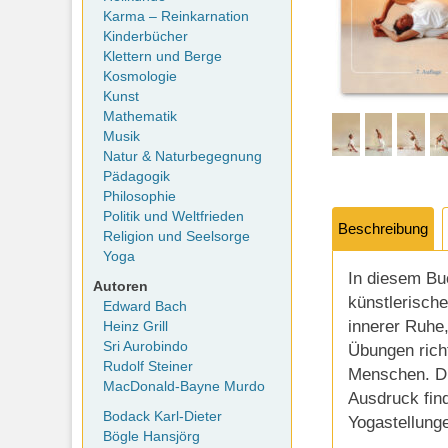
Karma – Reinkarnation
Kinderbücher
Klettern und Berge
Kosmologie
Kunst
Mathematik
Musik
Natur & Naturbegegnung
Pädagogik
Philosophie
Politik und Weltfrieden
Beschreibung
Religion und Seelsorge
Yoga
In diesem Bu
Autoren
künstlerisch
Edward Bach
innerer Ruhe
Heinz Grill
Sri Aurobindo
Übungen rich
Rudolf Steiner
Menschen. Di
MacDonald-Bayne Murdo
Ausdruck find
Bodack Karl-Dieter
Yogastellunge
Bögle Hansjörg