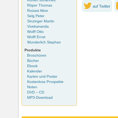
Rohen Johannes
Röper Thomas
auf Twitter
Roüast Aline
Selg Peter
Sinzinger Martin
Vivekananda
Wolff Otto
Wolff Ernst
Wunderlich Stephan
Produkte
Broschüren
Bücher
Ebook
Kalender
Karten und Poster
Kostenlose Prospekte
Noten
DVD – CD
MP3-Download