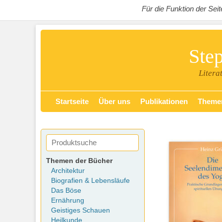
Für die Funktion der Se
Ste
Litera
Zum
Primäres Menü
Startseite
Über uns
Publikationen
Theme
Inhalt
springen
Themen der Bücher
Architektur
Biografien & Lebensläufe
Das Böse
Ernährung
Geistiges Schauen
Heilkunde