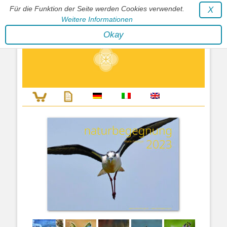
Für die Funktion der Seite werden Cookies verwendet.
X
Weitere Informationen
Stephan Wunderlich Verlag
Okay
Literatur zur Förderung der Gestaltfähigkeit des Lebens