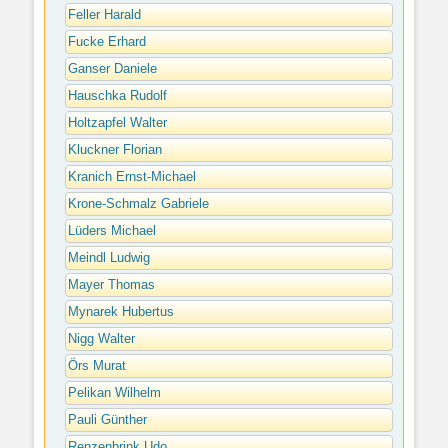
Feller Harald
Fucke Erhard
Ganser Daniele
Hauschka Rudolf
Holtzapfel Walter
Kluckner Florian
Kranich Ernst-Michael
Krone-Schmalz Gabriele
Lüders Michael
Meindl Ludwig
Mayer Thomas
Mynarek Hubertus
Nigg Walter
Örs Murat
Pelikan Wilhelm
Pauli Günther
Renzenbrink Udo