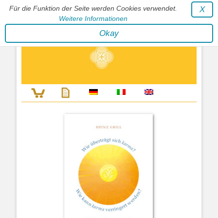
Für die Funktion der Seite werden Cookies verwendet.
X
Weitere Informationen
Stephan Wunderlich Verlag
Okay
Literatur zur Förderung der Gestaltfähigkeit des Lebens