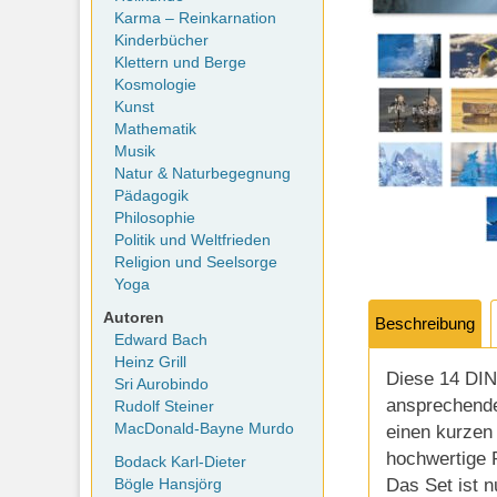
Karma – Reinkarnation
Kinderbücher
Klettern und Berge
Kosmologie
Kunst
Mathematik
Musik
Natur & Naturbegegnung
Pädagogik
Philosophie
Politik und Weltfrieden
Religion und Seelsorge
Yoga
Autoren
Beschreibung
Edward Bach
Heinz Grill
Diese 14 DIN 
Sri Aurobindo
ansprechende 
Rudolf Steiner
MacDonald-Bayne Murdo
einen kurzen 
hochwertige P
Bodack Karl-Dieter
Das Set ist n
Bögle Hansjörg