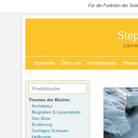
Für die Funktion der Se
Ste
Litera
Zum
Primäres Menü
Startseite
Über uns
Publikationen
Theme
Inhalt
springen
Themen der Bücher
Architektur
Biografien & Lebensläufe
Das Böse
Ernährung
Geistiges Schauen
Heilkunde