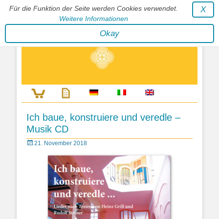
Für die Funktion der Seite werden Cookies verwendet.
X
Weitere Informationen
Stephan Wunderlich Verlag
Okay
Literatur zur Förderung der Gestaltfähigkeit des Lebens
Ich baue, konstruiere und veredle –
Musik CD
Posted
21. November 2018
on