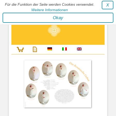
Für die Funktion der Seite werden Cookies verwendet.
X
Weitere Informationen
Stephan Wunderlich Verlag
Okay
Literatur zur Förderung der Gestaltfähigkeit des Lebens