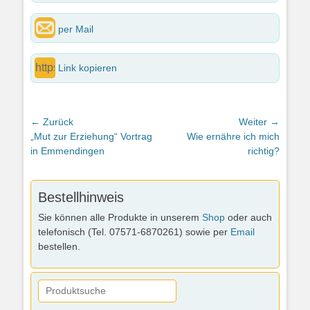
per Mail
Link kopieren
Beitragsnavigation
← Zurück
Weiter →
Vorheriger
Nächster
„Mut zur Erziehung“ Vortrag
Wie ernähre ich mich
Beitrag:
Beitrag:
in Emmendingen
richtig?
Bestellhinweis
Sie können alle Produkte in unserem
Shop
oder auch
telefonisch (Tel. 07571-6870261) sowie per
Email
bestellen.