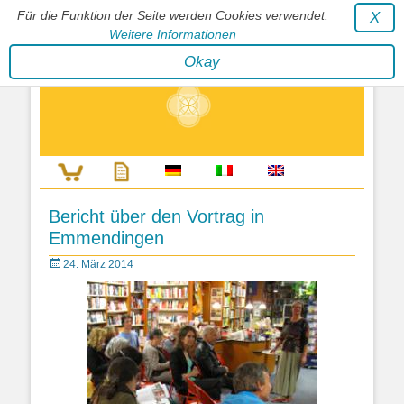
Für die Funktion der Seite werden Cookies verwendet.
X
Weitere Informationen
Stephan Wunderlich Verlag
Okay
Literatur zur Förderung der Gestaltfähigkeit des Lebens
Bericht über den Vortrag in
Emmendingen
Posted
24. März 2014
on