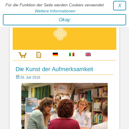
Für die Funktion der Seite werden Cookies verwendet.
X
Weitere Informationen
Stephan Wunderlich Verlag
Okay
Literatur zur Förderung der Gestaltfähigkeit des Lebens
Die Kunst der Aufmerksamkeit
Posted
26. Juli 2016
on