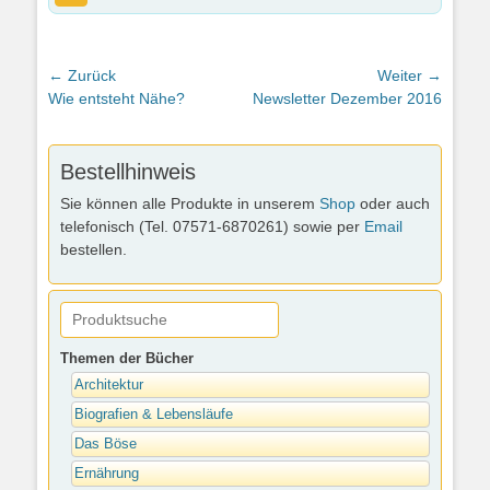
Beitragsnavigation
← Zurück
Weiter →
Vorheriger
Nächster
Wie entsteht Nähe?
Newsletter Dezember 2016
Beitrag:
Beitrag:
Bestellhinweis
Sie können alle Produkte in unserem
Shop
oder auch
telefonisch (Tel. 07571-6870261) sowie per
Email
bestellen.
Themen der Bücher
Architektur
Biografien & Lebensläufe
Das Böse
Ernährung