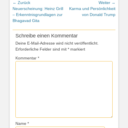
Beitragsnavigation
← Zurück
Weiter →
Vorheriger
Nächster
Neuerscheinung: Heinz Grill
Karma und Persönlichkeit
Beitrag:
Beitrag:
– Erkenntnisgrundlagen zur
von Donald Trump
Bhagavad Gita
Schreibe einen Kommentar
Deine E-Mail-Adresse wird nicht veröffentlicht.
Erforderliche Felder sind mit
*
markiert
Kommentar
*
Name
*