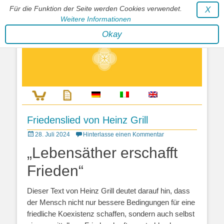
Für die Funktion der Seite werden Cookies verwendet.
X
Weitere Informationen
Stephan Wunderlich Verlag
Okay
Literatur zur Förderung der Gestaltfähigkeit des Lebens
Friedenslied von Heinz Grill
Posted
28. Juli 2024
Hinterlasse einen Kommentar
on
„Lebensäther erschafft
Frieden“
Dieser Text von Heinz Grill deutet darauf hin, dass
der Mensch nicht nur bessere Bedingungen für eine
friedliche Koexistenz schaffen, sondern auch selbst