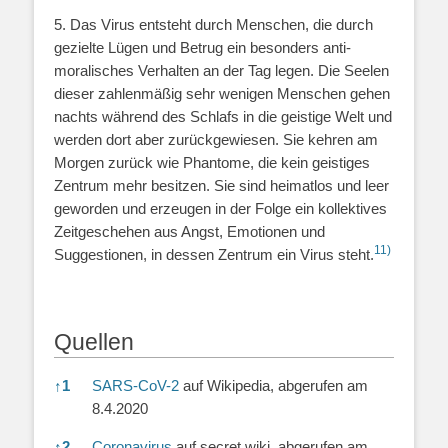
5. Das Virus entsteht durch Menschen, die durch
gezielte Lügen und Betrug ein besonders anti-
moralisches Verhalten an der Tag legen. Die Seelen
dieser zahlenmäßig sehr wenigen Menschen gehen
nachts während des Schlafs in die geistige Welt und
werden dort aber zurückgewiesen. Sie kehren am
Morgen zurück wie Phantome, die kein geistiges
Zentrum mehr besitzen. Sie sind heimatlos und leer
geworden und erzeugen in der Folge ein kollektives
Zeitgeschehen aus Angst, Emotionen und
11)
Suggestionen, in dessen Zentrum ein Virus steht.
Quellen
Quellen
↑
1
SARS-CoV-2
auf Wikipedia, abgerufen am
8.4.2020
↑
2
Coronavirus
auf secret wiki, abgerufen am