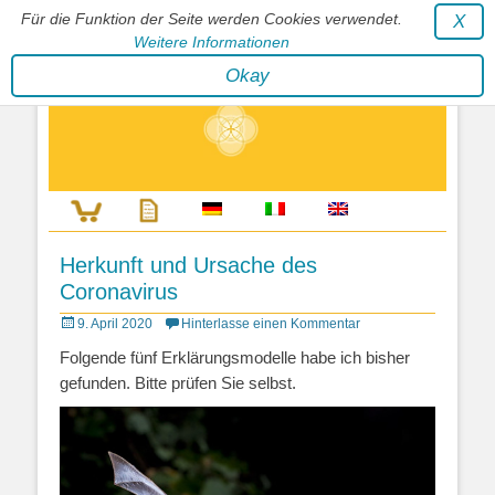
Für die Funktion der Seite werden Cookies verwendet.
X
Weitere Informationen
Stephan Wunderlich Verlag
Okay
Literatur zur Förderung der Gestaltfähigkeit des Lebens
Herkunft und Ursache des
Coronavirus
Posted
9. April 2020
Hinterlasse einen Kommentar
on
Folgende fünf Erklärungsmodelle habe ich bisher
gefunden. Bitte prüfen Sie selbst.