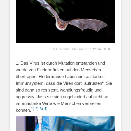
©
C. Robiller
,
Mausohr
,
CC BY-SA 3.0 DE
1. Das Virus ist durch Mutation entstanden und
wurde von Fledermäusen auf den Menschen
übertragen. Fledermäuse haben ein so starkes
Immunsystem, dass die Viren dort „aufrüsten“. Sie
sind dann so resistent, wandlungsfreudig und
aggressiv, dass sie sich ungehindert auf nicht so
immunstarke Wirte wie Menschen verbreiten
1)
2)
3)
4)
können.