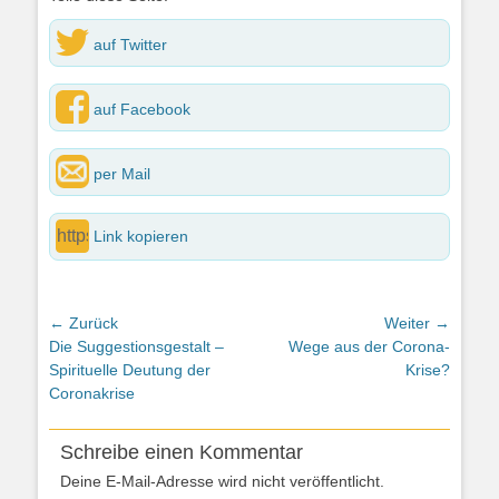
auf Twitter
auf Facebook
per Mail
Link kopieren
Beitragsnavigation
← Zurück
Weiter →
Vorheriger
Nächster
Die Suggestionsgestalt –
Wege aus der Corona-
Beitrag:
Beitrag:
Spirituelle Deutung der
Krise?
Coronakrise
Schreibe einen Kommentar
Deine E-Mail-Adresse wird nicht veröffentlicht.