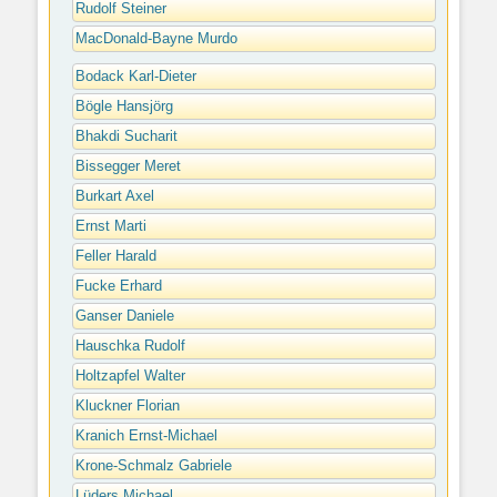
Rudolf Steiner
MacDonald-Bayne Murdo
Bodack Karl-Dieter
Bögle Hansjörg
Bhakdi Sucharit
Bissegger Meret
Burkart Axel
Ernst Marti
Feller Harald
Fucke Erhard
Ganser Daniele
Hauschka Rudolf
Holtzapfel Walter
Kluckner Florian
Kranich Ernst-Michael
Krone-Schmalz Gabriele
Lüders Michael