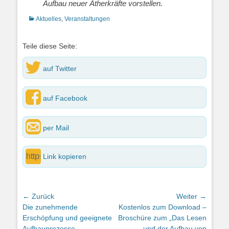
Aufbau neuer Ätherkräfte vorstellen.
Kategorien
Aktuelles
,
Veranstaltungen
Teile diese Seite:
auf Twitter
auf Facebook
per Mail
Link kopieren
Beitragsnavigation
← Zurück
Weiter →
Vorheriger
Nächster
Die zunehmende
Kostenlos zum Download –
Beitrag:
Beitrag:
Erschöpfung und geeignete
Broschüre zum „Das Lesen
Aufbauprozesse
und der Aufbau von