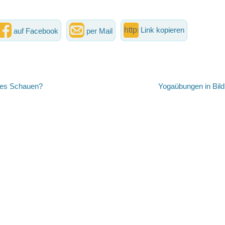
Link kopieren
auf Facebook
per Mail
vigation
Nächster
ges Schauen?
Yogaübungen in Bil
Beitrag: