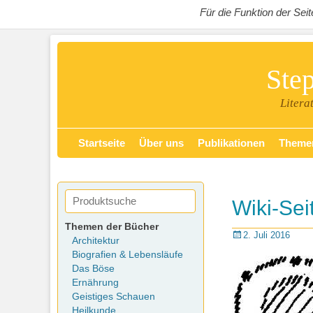
Für die Funktion der Se
Ste
Litera
Zum
Primäres Menü
Startseite
Über uns
Publikationen
Theme
Inhalt
springen
Wiki-Se
Themen der Bücher
Posted
2. Juli 2016
Architektur
on
Biografien & Lebensläufe
Das Böse
Ernährung
Geistiges Schauen
Heilkunde