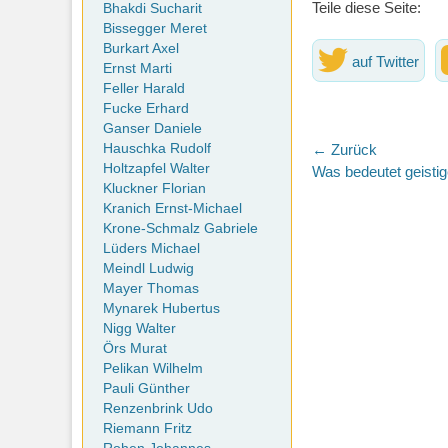
Teile diese Seite:
Bhakdi Sucharit
Bissegger Meret
Burkart Axel
auf Twitter
Ernst Marti
Feller Harald
Fucke Erhard
Ganser Daniele
Beitragsna
Hauschka Rudolf
← Zurück
Holtzapfel Walter
Vorheriger
Was bedeutet geisti
Kluckner Florian
Beitrag:
Kranich Ernst-Michael
Krone-Schmalz Gabriele
Lüders Michael
Meindl Ludwig
Mayer Thomas
Mynarek Hubertus
Nigg Walter
Örs Murat
Pelikan Wilhelm
Pauli Günther
Renzenbrink Udo
Riemann Fritz