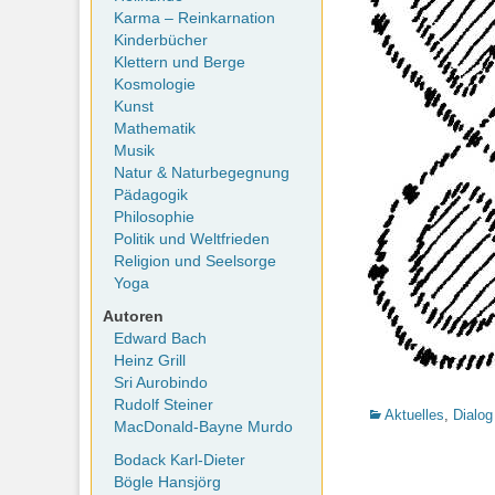
Karma – Reinkarnation
Kinderbücher
Klettern und Berge
Kosmologie
Kunst
Mathematik
Musik
Natur & Naturbegegnung
Pädagogik
Philosophie
Politik und Weltfrieden
Religion und Seelsorge
Yoga
Autoren
Edward Bach
Heinz Grill
Sri Aurobindo
Rudolf Steiner
Kategorien
Aktuelles
,
Dialog
MacDonald-Bayne Murdo
Bodack Karl-Dieter
Bögle Hansjörg