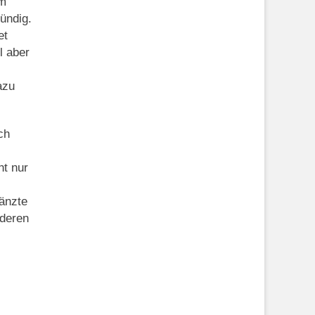
em
ündig.
et
l aber
azu
ch
ht nur
gänzte
nderen