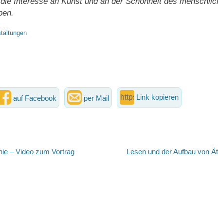
die Interesse an Kunst und an der Schönheit des menschli
ben.
taltungen
Link kopieren
auf Facebook
per Mail
vigation
Nächster
ie – Video zum Vortrag
Lesen und der Aufbau von Ät
Beitrag: