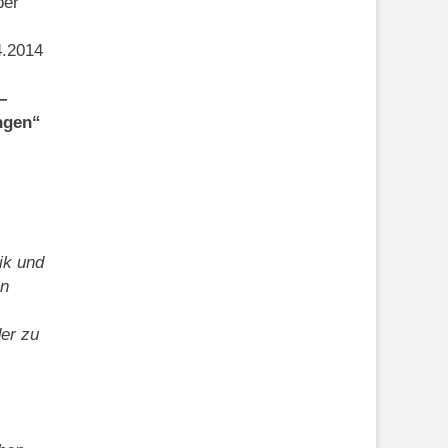
ber
.2014
–
ngen“
ik und
en
der zu