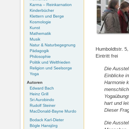
Karma – Reinkarnation
Kinderbücher
Klettern und Berge
Kosmologie
Kunst
Mathematik
Musik
Natur & Naturbegegnung
Humboldtstr. 5,
Pädagogik
Eintritt frei
Philosophie
Politik und Weltfrieden
Religion und Seelsorge
Die Ausstel
Yoga
Einblicke i
Harmonie kö
Autoren
Edward Bach
menschliche
Heinz Grill
Yogaübungsp
Sri Aurobindo
hart und le
Rudolf Steiner
Dieser Frag
MacDonald-Bayne Murdo
Bodack Karl-Dieter
Die Ausstel
Bögle Hansjörg