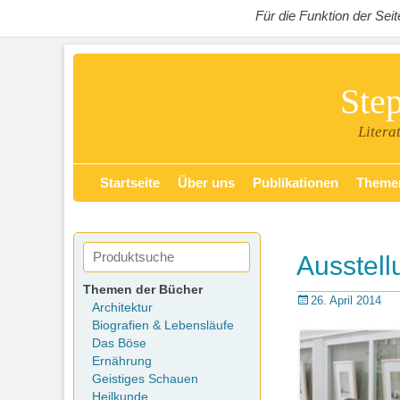
Für die Funktion der Se
Ste
Litera
Zum
Primäres Menü
Startseite
Über uns
Publikationen
Theme
Inhalt
springen
Ausstell
Themen der Bücher
Posted
26. April 2014
Architektur
on
Biografien & Lebensläufe
Das Böse
Ernährung
Geistiges Schauen
Heilkunde