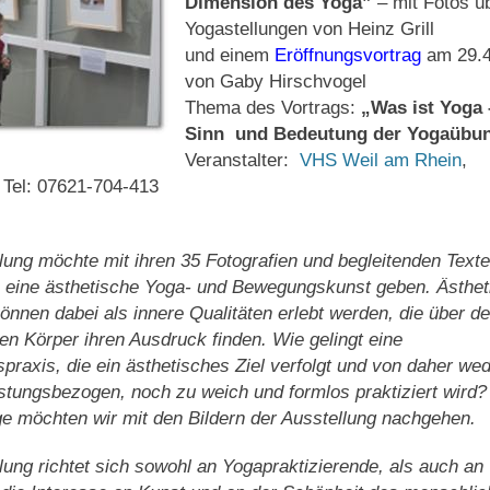
Dimension des Yoga”
– mit Fotos ü
Yogastellungen von Heinz Grill
und einem
Eröffnungsvortrag
am 29.4
von Gaby Hirschvogel
Thema des Vortrags:
„Was ist Yoga 
Sinn und Bedeutung der Yogaübu
Veranstalter:
VHS Weil am Rhein
,
 Tel: 07621-704-413
lung möchte mit ihren 35 Fotografien und begleitenden Texte
n eine ästhetische Yoga- und Bewegungskunst geben. Ästhet
nnen dabei als innere Qualitäten erlebt werden, die über d
n Körper ihren Ausdruck finden. Wie gelingt eine
raxis, die ein ästhetisches Ziel verfolgt und von daher we
istungsbezogen, noch zu weich und formlos praktiziert wird?
e möchten wir mit den Bildern der Ausstellung nachgehen.
lung richtet sich sowohl an Yogapraktizierende, als auch an