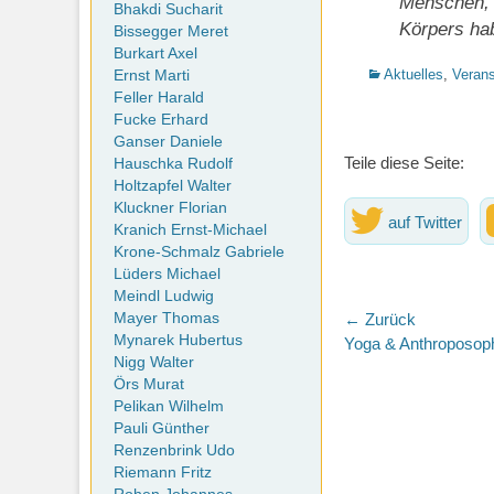
Menschen, 
Bhakdi Sucharit
Körpers ha
Bissegger Meret
Burkart Axel
Kategorien
Aktuelles
,
Verans
Ernst Marti
Feller Harald
Fucke Erhard
Ganser Daniele
Teile diese Seite:
Hauschka Rudolf
Holtzapfel Walter
Kluckner Florian
auf Twitter
Kranich Ernst-Michael
Krone-Schmalz Gabriele
Lüders Michael
Meindl Ludwig
Beitragsna
Mayer Thomas
← Zurück
Mynarek Hubertus
Vorheriger
Yoga & Anthroposoph
Nigg Walter
Beitrag:
Örs Murat
Pelikan Wilhelm
Pauli Günther
Renzenbrink Udo
Riemann Fritz