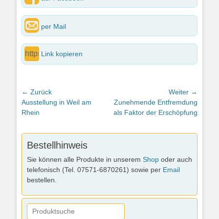
per Mail
Link kopieren
Beitragsnavigation
← Zurück
Weiter →
Vorheriger
Nächster
Ausstellung in Weil am
Zunehmende Entfremdung
Beitrag:
Beitrag:
Rhein
als Faktor der Erschöpfung
Bestellhinweis
Sie können alle Produkte in unserem
Shop
oder auch
telefonisch (Tel. 07571-6870261) sowie per
Email
bestellen.