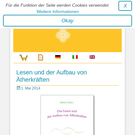
Für die Funktion der Seite werden Cookies verwendet.
X
Weitere Informationen
Stephan Wunderlich Verlag
Okay
Literatur zur Förderung der Gestaltfähigkeit des Lebens
Lesen und der Aufbau von
Ätherkräften
Posted
1. Mai 2014
on