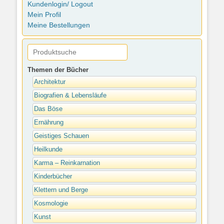
Kundenlogin/ Logout
Mein Profil
Meine Bestellungen
Themen der Bücher
Architektur
Biografien & Lebensläufe
Das Böse
Ernährung
Geistiges Schauen
Heilkunde
Karma – Reinkarnation
Kinderbücher
Klettern und Berge
Kosmologie
Kunst