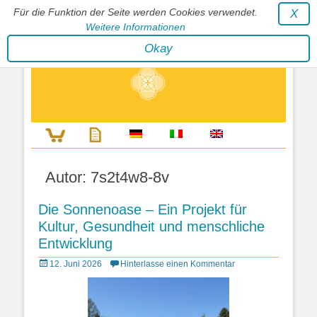
Für die Funktion der Seite werden Cookies verwendet.
X
Weitere Informationen
Stephan Wunderlich Verlag
Okay
Literatur zur Förderung der Gestaltfähigkeit des Lebens
Autor:
7s2t4w8-8v
Die Sonnenoase – Ein Projekt für
Kultur, Gesundheit und menschliche
Entwicklung
Posted
12. Juni 2026
Hinterlasse einen Kommentar
on