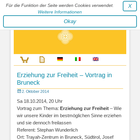
Für die Funktion der Seite werden Cookies verwendet.
X
Weitere Informationen
Stephan Wunderlich Verlag
Okay
Literatur zur Förderung der Gestaltfähigkeit des Lebens
Erziehung zur Freiheit – Vortrag in
Bruneck
Posted
2. Oktober 2014
on
Sa 18.10.2014, 20 Uhr
Vortrag zum Thema:
Erziehung zur Freiheit
– Wie
wir unsere Kinder im bestmöglichen Sinne erziehen
und sie dennoch freilassen
Referent: Stephan Wunderlich
Ort: Trayah-Zentrum in Bruneck, Südtirol, Josef