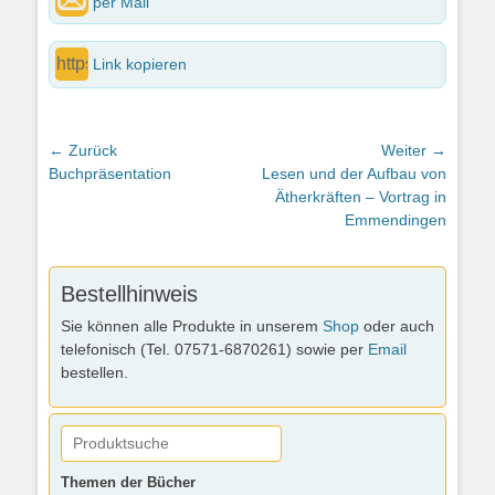
per Mail
Link kopieren
Beitragsnavigation
← Zurück
Weiter →
Vorheriger
Nächster
Buchpräsentation
Lesen und der Aufbau von
Beitrag:
Beitrag:
Ätherkräften – Vortrag in
Emmendingen
Bestellhinweis
Sie können alle Produkte in unserem
Shop
oder auch
telefonisch (Tel. 07571-6870261) sowie per
Email
bestellen.
Themen der Bücher