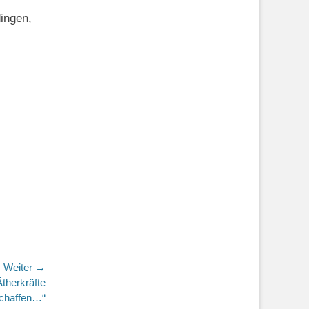
ingen,
Weiter →
therkräfte
chaffen…“