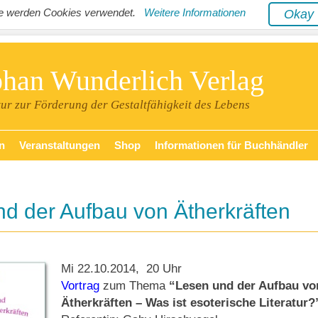
ite werden Cookies verwendet.
Weitere Informationen
Oka
phan Wunderlich Verlag
tur zur Förderung der Gestaltfähigkeit des Lebens
n
Veranstaltungen
Shop
Informationen für Buchhändler
d der Aufbau von Ätherkräften
Mi 22.10.2014, 20 Uhr
Vortrag
zum Thema
“Lesen und der Aufbau vo
Ätherkräften – Was ist esoterische Literatur?