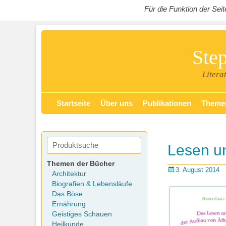
Für die Funktion der Se
Ste
Litera
Zum
Primäres Menü
Startseite
Über uns
Publikationen
Theme
Inhalt
springen
Lesen un
Themen der Bücher
Posted
3. August 2014
Architektur
on
Biografien & Lebensläufe
Das Böse
Ernährung
Geistiges Schauen
Heilkunde