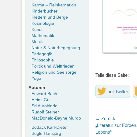
Karma – Reinkarnation
Kinderbücher
Klettern und Berge
Kosmologie
Kunst
Mathematik
Musik
Natur & Naturbegegnung
Pädagogik
Philosophie
Politik und Weltfrieden
Religion und Seelsorge
Teile diese Seite:
Yoga
Autoren
auf Twitter
Edward Bach
Heinz Grill
Sri Aurobindo
Rudolf Steiner
Beitragsna
← Zurück
MacDonald-Bayne Murdo
Vorheriger
„Literatur zur Förder
Bodack Karl-Dieter
Beitrag:
Lebens“
Bögle Hansjörg