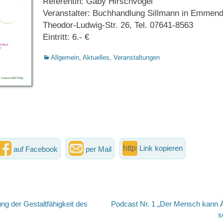
Referentin: Gaby Hirschvogel
Veranstalter: Buchhandlung Sillmann in Emmend
Theodor-Ludwig-Str. 26, Tel. 07641-8563
Eintritt: 6.- €
Kategorien
Allgemein
,
Aktuelles
,
Veranstaltungen
Link kopieren
auf Facebook
per Mail
vigation
Nächster
ung der Gestaltfähigkeit des
Podcast Nr. 1 „Der Mensch kann Ä
Beitrag:
s