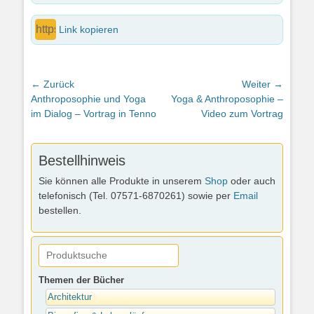
Link kopieren
Beitragsnavigation
← Zurück
Weiter →
Vorheriger
Nächster
Anthroposophie und Yoga
Yoga & Anthroposophie –
Beitrag:
Beitrag:
im Dialog – Vortrag in Tenno
Video zum Vortrag
Bestellhinweis
Sie können alle Produkte in unserem
Shop
oder auch
telefonisch (Tel. 07571-6870261) sowie per
Email
bestellen.
Themen der Bücher
Architektur