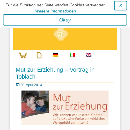
Für die Funktion der Seite werden Cookies verwendet.
X
Weitere Informationen
Stephan Wunderlich Verlag
Okay
Literatur zur Förderung der Gestaltfähigkeit des Lebens
Mut zur Erziehung – Vortrag in
Toblach
Posted
20. April 2014
on