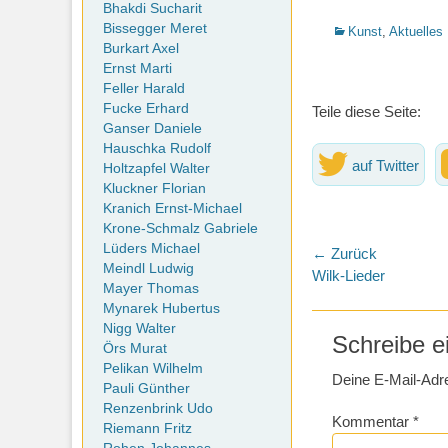
Bhakdi Sucharit
Bissegger Meret
Kategorien
Kunst
,
Aktuelles
Burkart Axel
Ernst Marti
Feller Harald
Fucke Erhard
Teile diese Seite:
Ganser Daniele
Hauschka Rudolf
auf Twitter
Holtzapfel Walter
Kluckner Florian
Kranich Ernst-Michael
Krone-Schmalz Gabriele
Lüders Michael
Beitragsna
← Zurück
Meindl Ludwig
Vorheriger
Wilk-Lieder
Mayer Thomas
Beitrag:
Mynarek Hubertus
Nigg Walter
Schreibe 
Örs Murat
Pelikan Wilhelm
Deine E-Mail-Adres
Pauli Günther
Renzenbrink Udo
Kommentar
*
Riemann Fritz