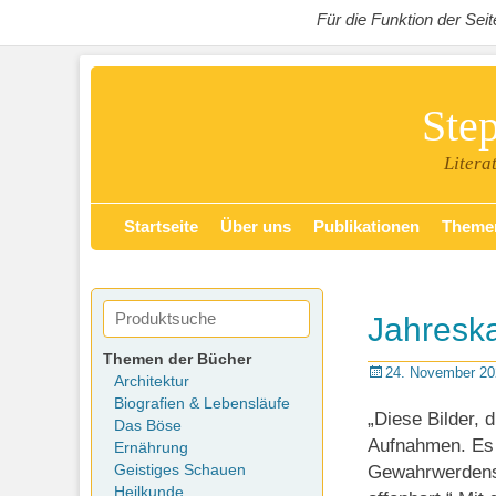
Für die Funktion der Se
Ste
Litera
Zum
Primäres Menü
Startseite
Über uns
Publikationen
Theme
Inhalt
springen
Jahreska
Themen der Bücher
Posted
24. November 20
Architektur
on
Biografien & Lebensläufe
„Diese Bilder, 
Das Böse
Aufnahmen. Es s
Ernährung
Geistiges Schauen
Gewahrwerdens f
Heilkunde