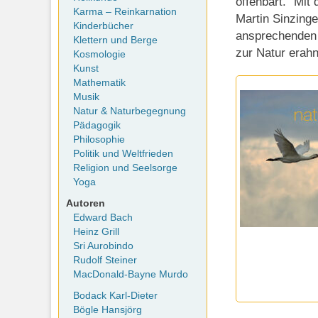
offenbart.“ Mit
Karma – Reinkarnation
Martin Sinzinge
Kinderbücher
ansprechenden 
Klettern und Berge
zur Natur erah
Kosmologie
Kunst
Mathematik
Musik
Natur & Naturbegegnung
Pädagogik
Philosophie
Politik und Weltfrieden
Religion und Seelsorge
Yoga
Autoren
Edward Bach
Heinz Grill
Sri Aurobindo
Rudolf Steiner
MacDonald-Bayne Murdo
Bodack Karl-Dieter
Bögle Hansjörg