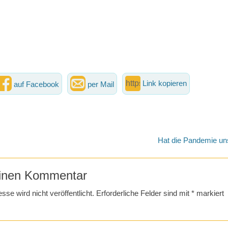
Link kopieren
auf Facebook
per Mail
vigation
Nächster
Hat die Pandemie uns
Beitrag:
einen Kommentar
se wird nicht veröffentlicht.
Erforderliche Felder sind mit
*
markiert